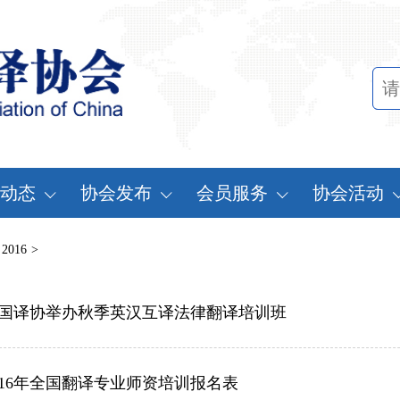
动态
协会发布
会员服务
协会活动
讯中心
行业标准
会员办法
中国翻译协会年
2016
>
知公告
行业报告
申请会员
中译外研讨会
员动态
国译协举办秋季英汉互译法律翻译培训班
认证服务
缴费说明
亚太翻译论坛
实习基地认证
注册须知
协会表彰
016年全国翻译专业师资培训报名表
翻译中国·拥抱