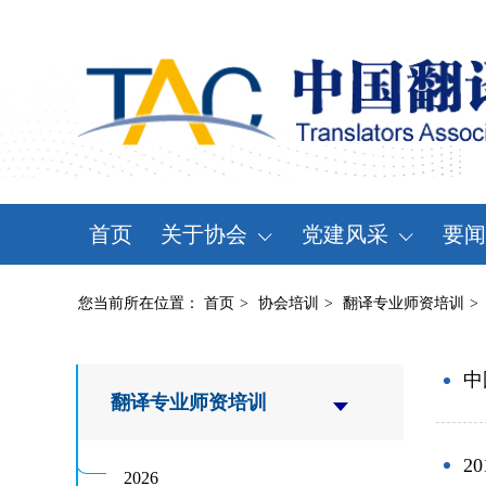
首页
关于协会
党建风采
要闻
协会概况
党建动态
资
您当前所在位置：
首页
>
协会培训
>
翻译专业师资培训
>
领导机构
党章党规
通
分支机构
学习天地
会
中
翻译专业师资培训
协会规章
2
大事记
2026