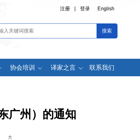
注册
|
登录
English
协会培训
译家之言
联系我们
会
翻译专业师资培训
书刊推荐
定制化翻译培训
译史长廊
《中国翻译》摘要
东广州）的通知
中国翻译年鉴
世
大