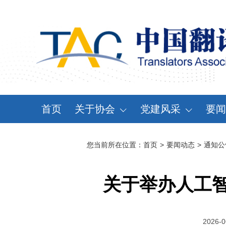
首页
关于协会
党建风采
要闻
协会概况
党建动态
资
您当前所在位置：
首页
>
要闻动态
>
通知公
领导机构
党章党规
通
分支机构
学习天地
会
关于举办人工
协会规章
大事记
2026-0