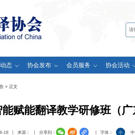
动态
协会发布
会员服务
协会活动
讯中心
行业标准
会员办法
中国翻译协会年
告
>
正文
知公告
行业报告
申请会员
中译外研讨会
员动态
认证服务
缴费说明
亚太翻译论坛
智能赋能翻译教学研修班（广
实习基地认证
注册须知
协会表彰
翻译中国·拥抱
6-18
来源：
分享到：
字体：
小
中