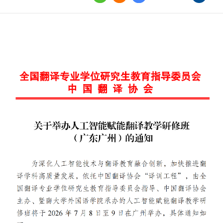
界
译讲堂
全国口译大赛
韩素音国际翻译
赛
全国翻译技术大