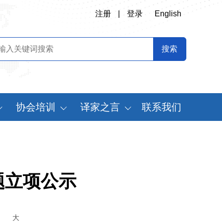
注册
|
登录
English
协会培训
译家之言
联系我们
会
翻译专业师资培训
书刊推荐
定制化翻译培训
译史长廊
《中国翻译》摘要
题立项公示
中国翻译年鉴
世
大