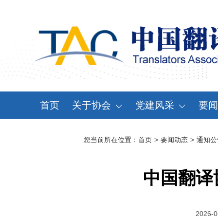
首页
关于协会
党建风采
要闻
协会概况
党建动态
资
您当前所在位置：
首页
>
要闻动态
>
通知公
领导机构
党章党规
通
分支机构
学习天地
会
中国翻译
协会规章
大事记
2026-0