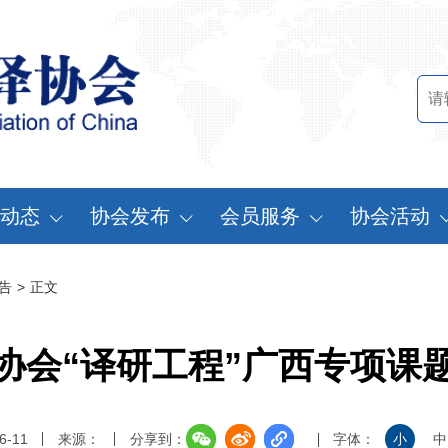
动态
协会发布
会员服务
协会活动
讯中心
行业标准
会员办法
中国翻译协会年
告
>
正文
知公告
行业报告
申请会员
中译外研讨会
员动态
认证服务
缴费说明
亚太翻译论坛
协会“译研工程”广西专项课
实习基地认证
注册须知
协会表彰
翻译中国·拥抱
6-11
来源：
分享到：
字体：
小
中