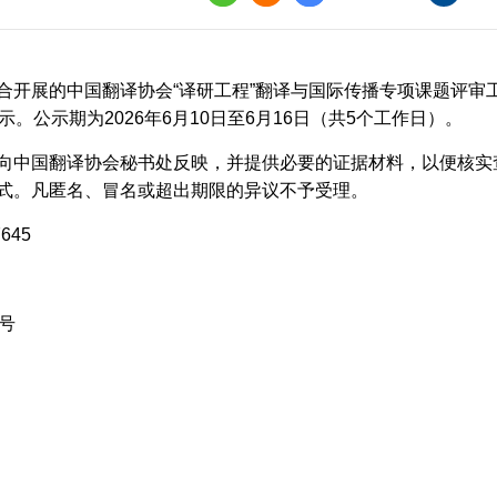
界
译讲堂
合开展的中国翻译协会
“译研工程”翻译与国际传播专项课题评
全国口译大赛
示。公示期为
2026
年
6
月
10
日至
6
月
16
日（共
5
个工作日）。
韩素音国际翻译
向中国翻译协会秘书处反映，并提供必要的证据材料，以便核实
赛
式。凡匿名、冒名或超出期限的异议不予受理。
全国翻译技术大
7645
号