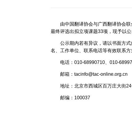
历届会员代表大会
（理事会）材料汇
编
由中国翻译协会与广西翻译协会联
最终评选出拟立项课题
33
项，现予以公
公示期内若有异议，请以书面方式
名、工作单位、联系电话等有效联系方
电话：
010-68990710
、
010-6899
邮箱：
tacinfo@tac-online.org.cn
地址：
‌北京市西城区百万庄大街
24
邮编：
100037