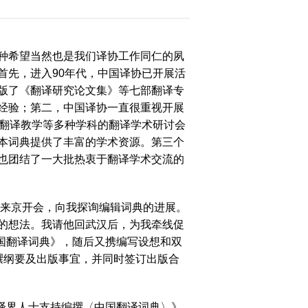
种希望当然也是我们译协工作同仁的夙
首先，进入90年代，中国译协已开展活
版了《翻译研究论文集》等七部翻译专
大
经验；第二，中国译协一直很重视开展
与翻译教学等多种学科的翻译学术研讨会
赛
本词典提供了丰富的学术资源。第三个
也团结了一大批热衷于翻译学术交流的
生来京开会，向我探询编辑词典的进展。
的想法。我请他回武汉后，为我牵线促
中国翻译词典》，随后又携编写设想和双
撰纲要及出版事宜，并同时签订出版合
译界人士支持编撰〈中国翻译词典〉》