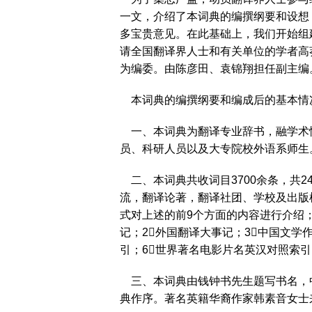
一文，介绍了本词典的编撰纲要和设想
多宝贵意见。在此基础上，我们开始组
请全国翻译界人士和有关单位的学者高
为编委。由陈彦田、袁锦翔担任副主编
本词典的编撰纲要和编成后的基本情
一、本词典为翻译专业辞书，融学术
员、科研人员以及大专院校外语系师生
二、本词典共收词目3700余条，共
流，翻译论著，翻译社团、学校及出版
式对上述的前9个方面的内容进行介绍；
记；2外国翻译大事记；3中国文学
引；6世界著名电影片名英汉对照索
三、本词典由钱钟书先生题写书名，
典作序。著名英籍华裔作家韩素音女士