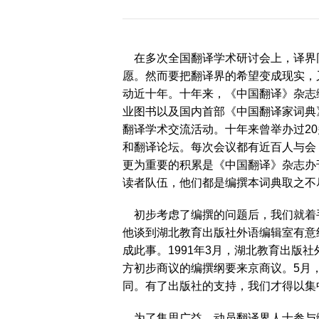
历届会员代表大会
（理事会）材料汇
编
在多次全国翻译学术研讨会上，译界
愿。然而要把翻译界的希望变成现实，
动近十年。十年来，《中国翻译》杂志
业图书以及国内首部《中国翻译家词典
翻译学术交流活动。十年来曾举办过2
和翻译论坛。每次会议都有近百人与会
更为重要的积累是《中国翻译》杂志办
读者队伍，他们都是编撰本词典取之不
初步考虑了编撰的问题后，我们就着手
他谈到湖北教育出版社外语编辑室有意
成此事。1991年3月，湖北教育出
方初步商议的编撰纲要来京商议。5月
同。有了出版社的支持，我们才得以集
为了集思广益，动员翻译界人士参与编