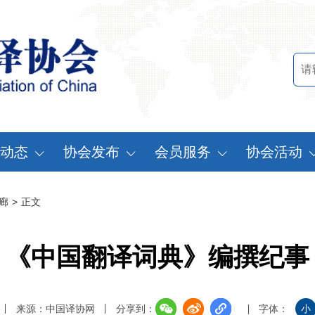
动态
协会发布
会员服务
协会活动
讯中心
行业标准
会员办法
中国翻译协会年
廊
>
正文
知公告
行业报告
申请会员
中译外研讨会
员动态
认证服务
缴费说明
亚太翻译论坛
《中国翻译词典》编撰纪事
实习基地认证
注册须知
协会表彰
翻译中国·拥抱
来源：中国译协网
分享到：
字体：
小