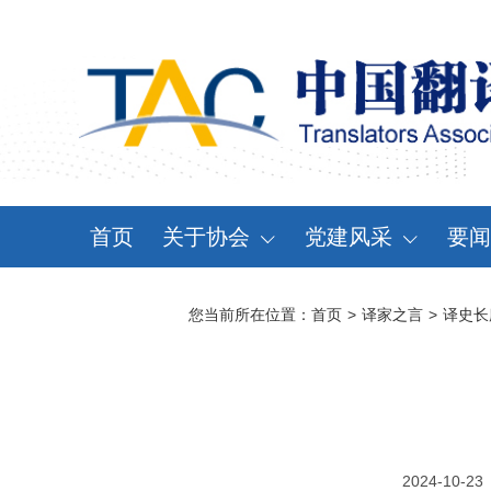
首页
关于协会
党建风采
要闻
协会概况
党建动态
资
您当前所在位置：
首页
>
译家之言
>
译史长
领导机构
党章党规
通
分支机构
学习天地
会
协会规章
大事记
2024-10-23