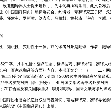
，欢迎翻译界人士提出建议，并为本词典撰写条目。此文公布后
建《中国翻译词典》编辑委员会。约请老一辈翻译家王子野、戈
莽、郭建中、罗新璋、刘宓庆、马祖毅、黄邦杰、许钧、李蟠、
。
况：
性、知识性、实用性于一体。它的读者对象是翻译工作者、翻译
。
2452千字。其中包括：翻译理论，翻译技巧，翻译术语，翻译人
机构，百家论翻译等方面的内容。本书正文分（一）、（二）两
第二部分为“百家论翻译”，介绍了200多位中外翻译家的翻译观
作品书名汉英对照目录（部分）；4外国文学名著书名外汉对照
引；7联合国及有关国际组织、职务和职称，国际文献与条约译
中国译协名誉会长伍修权题写祝贺词，著名翻译家、翻译界老前
来函祝贺《中国翻译词典》出版。