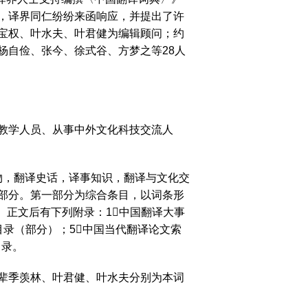
，译界同仁纷纷来函响应，并提出了许
宝权、叶水夫、叶君健为编辑顾问；约
杨自俭、张今、徐式谷、方梦之等28人
教学人员、从事中外文化科技交流人
物，翻译史话，译事知识，翻译与文化交
部分。第一部分为综合条目，以词条形
。正文后有下列附录：1中国翻译大事
目录（部分）；5中国当代翻译论文索
名录。
辈季羡林、叶君健、叶水夫分别为本词