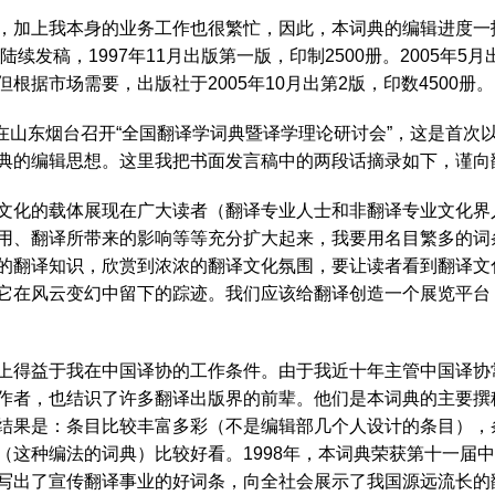
，加上我本身的业务工作也很繁忙，因此，本词典的编辑进度一
陆续发稿，1997年11月出版第一版，印制2500册。2005年
据市场需要，出版社于2005年10月出第2版，印数4500册。
位在山东烟台召开“全国翻译学词典暨译学理论研讨会”，这是首次
典的编辑思想。这里我把书面发言稿中的两段话摘录如下，谨向
文化的载体展现在广大读者（翻译专业人士和非翻译专业文化界
用、翻译所带来的影响等等充分扩大起来，我要用名目繁多的词
的翻译知识，欣赏到浓浓的翻译文化氛围，要让读者看到翻译文
它在风云变幻中留下的踪迹。我们应该给翻译创造一个展览平台
上得益于我在中国译协的工作条件。由于我近十年主管中国译协
作者，也结识了许多翻译出版界的前辈。他们是本词典的主要撰
结果是：条目比较丰富多彩（不是编辑部几个人设计的条目），
这种编法的词典）比较好看。1998年，本词典荣获第十一届中
写出了宣传翻译事业的好词条，向全社会展示了我国源远流长的