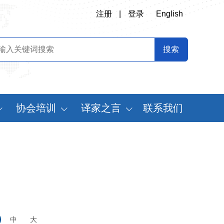
注册
|
登录
English
协会培训
译家之言
联系我们
会
翻译专业师资培训
书刊推荐
定制化翻译培训
译史长廊
《中国翻译》摘要
中国翻译年鉴
世
中
大