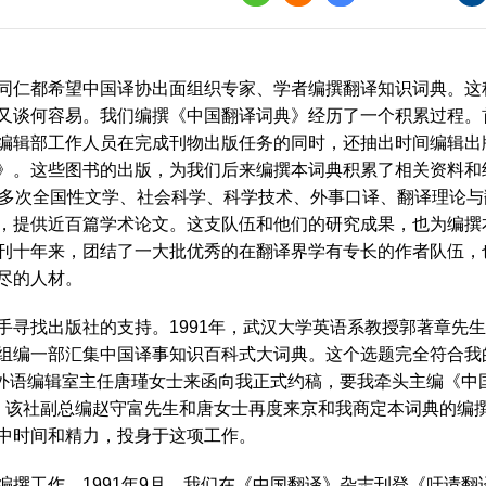
界
译讲堂
同仁都希望中国译协出面组织专家、学者编撰翻译知识词典。这
全国口译大赛
又谈何容易。我们编撰《中国翻译词典》经历了一个积累过程。
编辑部工作人员在完成刊物出版任务的同时，还抽出时间编辑出
韩素音国际翻译
赛
》。这些图书的出版，为我们后来编撰本词典积累了相关资料和
0多次全国性文学、社会科学、科学技术、外事口译、翻译理论
全国翻译技术大
，提供近百篇学术论文。这支队伍和他们的研究成果，也为编撰
刊十年来，团结了一大批优秀的在翻译界学有专长的作者队伍，
尽的人材。
寻找出版社的支持。1991年，武汉大学英语系教授郭著章先
组编一部汇集中国译事知识百科式大词典。这个选题完全符合我
版社外语编辑室主任唐瑾女士来函向我正式约稿，要我牵头主编《
，该社副总编赵守富先生和唐女士再度来京和我商定本词典的编
中时间和精力，投身于这项工作。
撰工作，1991年9月，我们在《中国翻译》杂志刊登《吁请翻