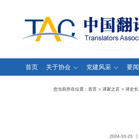
首页
关于协会
党建风采
要闻
协会概况
党建动态
资
您当前所在位置：
首页
>
译家之言
>
译史长
领导机构
党章党规
通
分支机构
学习天地
会
协会规章
大事记
2024-10-23