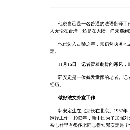
历届会员代表大会
（理事会）材料汇
编
他说自己是一名普通的法语翻译工
人无论在台湾，还是在大陆，尚未遇到
他已迈入古稀之年，却仍然执著地
定。
11
月
16
日
，记者冒着刺骨的寒风，
郭安定是一位鹤发童颜的老者。记
经历。
做好法文外宣工作
郭安定生在北京长在北京。
1957
年
翻译工作。
1963
年，新中国为了加强对
杂志社里有很多老同志得知郭安定是毕