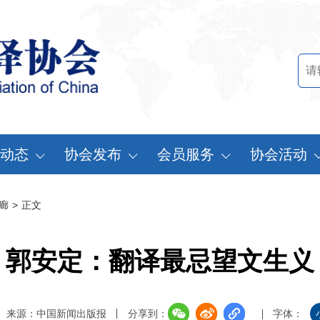
动态
协会发布
会员服务
协会活动
讯中心
行业标准
会员办法
中国翻译协会年
廊
>
正文
知公告
行业报告
申请会员
中译外研讨会
员动态
认证服务
缴费说明
亚太翻译论坛
郭安定：翻译最忌望文生义
实习基地认证
注册须知
协会表彰
翻译中国·拥抱
来源：中国新闻出版报
分享到：
字体：