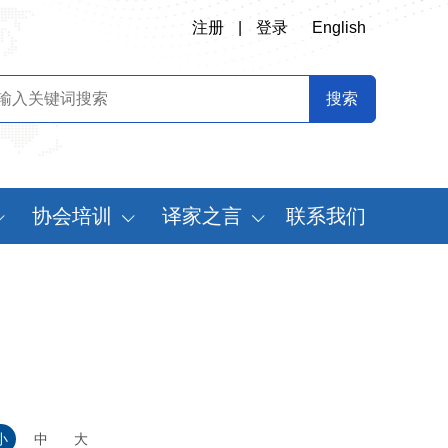
注册
|
登录
English
协会培训
译家之言
联系我们
会
翻译专业师资培训
书刊推荐
定制化翻译培训
译史长廊
《中国翻译》摘要
中国翻译年鉴
世
小
中
大