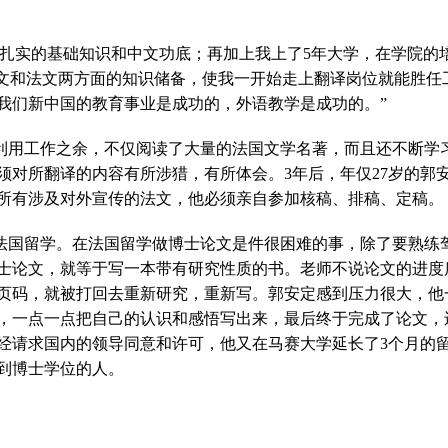
了扎实的基础知识和中文功底；再加上我上了
5
年大学，在学院的
中文和法文两方面的知识储备，使我一开始走上翻译岗位就能胜任
我们新中国的教育事业是成功的，外语教学是成功的。”
利用工作之余，不仅阅读了大量的法国文学名著，而且还不断学
须对所翻译的内容有所涉猎，有所体会。
3
年后，年仅
27
岁的郭
所有涉及对外宣传的法文，他必须亲自参加核稿、排稿、定稿。
法国留学。在法国留学做博士论文是件很困难的事，除了要熟练
士论文，就等于写一本带有研究性质的书。老师不说论文的进度
页码，就被打回去重新研究，重新写。郭安定感到压力很大，他
，一点一点把自己的认识和感悟写出来，最后终于完成了论文，
经请求国内的领导同意和许可，他又在马赛大学延长了
3
个月的
到博士学位的人。