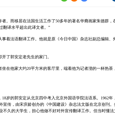
界
译讲堂
作者。而移居在法国生活工作了
50
多年的著名华裔画家朱德群，
全国口译大赛
过翻译水平超出此译文者。”
韩素音国际翻译
从事着法语翻译工作。他就是原《今日中国》杂志社副总编辑、
赛
全国翻译技术大
叩开了郭
安定老
先生的家门。
者坐在他家大约
20
平方米
的客厅里，端着他为记者沏的一杯热茶
，
18
岁的郭安定从北京四中考入北京外国语学院法语系。
1962
年
外宣传，由宋庆龄创办的《中国建设》杂志法文版在北京创刊。
业不久的大学生，担心他做不好对外宣传翻译工作。但当时懂法