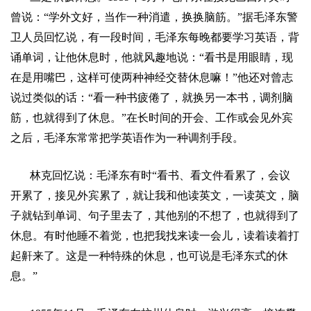
曾说：
“
学外文好，当作一种消遣，换换脑筋。
”
据毛泽东警
卫人员回忆说，有一段时间，毛泽东每晚都要学习英语，背
诵单词，让他休息时，他就风趣地说：
“
看书是用眼睛，现
在是用嘴巴，这样可使两种神经交替休息嘛！
”
他还对曾志
说过类似的话：
“
看一种书疲倦了，就换另一本书，调剂脑
筋，也就得到了休息。
”
在长时间的开会、工作或会见外宾
之后，毛泽东常常把学英语作为一种调剂手段。
林克回忆说：毛泽东有时
“
看书、看文件看累了，会议
开累了，接见外宾累了，就让我和他读英文，一读英文，脑
子就钻到单词、句子里去了，其他别的不想了，也就得到了
休息。有时他睡不着觉，也把我找来读一会儿，读着读着打
起鼾来了。这是一种特殊的休息，也可说是毛泽东式的休
息。
”