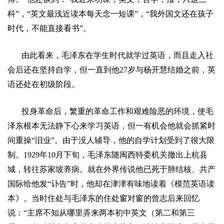
科
”
，
“
英文最浅近读本每天念一短课
”
，
“
我外国文还在孩子
时代，不能直接看书
”
。
由此看来，毛泽东在学生时代就学过英语，而且走入社
会后还在坚持自学，但一直到他
27
岁与杨开慧结婚之前，英
语还处在初级阶段。
投身革命后，繁重的革命工作和艰难险恶的环境，使毛
泽东根本无法静下心来学习英语，但一有机会他就会抓紧时
间重操
“
旧业
”
。由于没人辅导，他的自学计划受到了很大限
制。
1929
年
10
月下旬，毛泽东随闽西特委机关撤出上杭县
城，转往苏家坡养病。就在外界传说他已死于肺结核、共产
国际给他发
“
讣告
”
时，他却在津津有味地读着《模范英语读
本》。当时住处与毛泽东的住处窗对窗的曾志后来回忆
说：
“
主席不知从哪里弄来两本初中英文（第二和第三