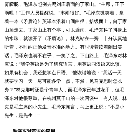
雾朦胧，毛泽东照例去爬刘庄后面的丁家山。
“
主席，正下
雨哩！
”
工作人员提醒说。
“
淋雨很好。
”
毛泽东微笑着，拿
着一本《矛盾论》英译本沿着山间曲径，拾级而上，向丁家
山顶走去。丁家山上有个亭，可以避雨。毛泽东抖了抖身上
的水珠，就读开了《矛盾论》。林克站在一旁，十分认真地
听着，不时纠正他发音不准的地方。有时读着读着闹出笑
话，毛泽东也满不在乎，一笑了之。下山路上，毛泽东对林
克说：
“
我学英语是为了研究语言，用英语同汉语来比较。
如果有机会，我还想学点日语。
”
他诙谐地说：
“
我活一天，
就要学习一天，尽可能多学一点，不然，见马克思时怎么
办？
”
林克那时还是个青年人，而毛泽东已年过花甲，但毛
泽东对他很尊重。在杭州莫干山的一次闲谈中，有人说，林
克是毛主
席的小
先生。毛泽东闻言，马上更正说：
“
不是小
先生，是先生！
”
毛泽东对英语的应用