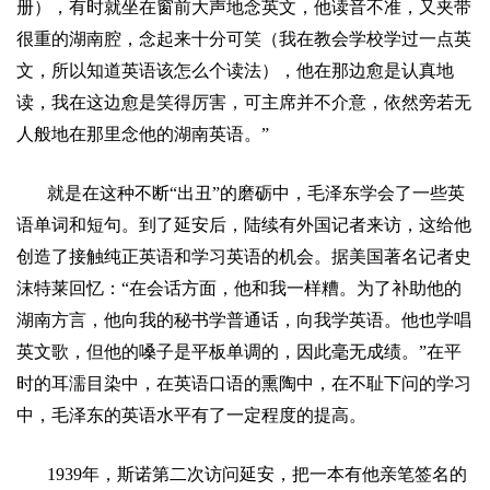
册），有时就坐在窗前大声地念英文，他读音不准，又夹带
很重的湖南腔，念起来十分可笑（我在教会学校学过一点英
文，所以知道英语该怎么个读法），他在那边愈是认真地
读，我在这边愈是笑得厉害，可主席并不介意，依然旁若无
人般地在那里念他的湖南英语。
”
就是在这种不断
“
出丑
”
的磨砺中，毛泽东学会了一些英
语单词和短句。到了延安后，陆续有外国记者来访，这给他
创造了接触纯正英语和学习英语的机会。据美国著名记者史
沫特莱回忆：
“
在会话方面，他和我一样糟。为了补助他的
湖南方言，他向我的秘书学普通话，向我学英语。他也学唱
英文歌，但他的嗓子是平板单调的，因此毫无成绩。
”
在平
时的耳濡目染中，在英语口语的熏陶中，在不耻下问的学习
中，毛泽东的英语水平有了一定程度的提高。
1939
年，斯诺第二次访问延安，把一本有他亲笔签名的