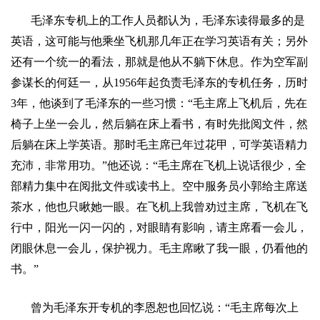
毛泽东专机上的工作人员都认为，毛泽东读得最多的是
英语，这可能与他乘坐飞机那几年正在学习英语有关；另外
还有一个统一的看法，那就是他从不躺下休息。作为空军副
参谋长的何廷一，从
1956
年起负责毛泽东的专机任务，历时
3
年，他谈到了毛泽东的一些习惯：
“
毛主席上飞机后，先在
椅子上坐一会儿，然后躺在床上看书，有时先批阅文件，然
后躺在床上学英语。那时毛主席已年过花甲，可学英语精力
充沛，非常用功。
”
他还说：
“
毛主席在飞机上说话很少，全
部精力集中在阅批文件或读书上。空中服务员小郭给主席送
茶水，他也只瞅她一眼。在飞机上我曾劝过主席，飞机在飞
行中，阳光一闪一闪的，对眼睛有影响，请主席看一会儿，
闭眼休息一会儿，保护视力。毛主席瞅了我一眼，仍看他的
书。
”
曾为毛泽东开专机的李恩恕也回忆说：
“
毛主席每次上