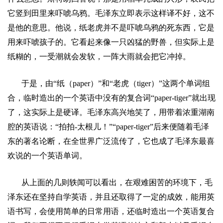
它竖到田里来吓唬乌鸦。毛泽东立即表示这样译不好，这不
是他的意思。他说，纸老虎并不是吓唬乌鸦的死东西，它是
用来吓唬孩子的。它看起来像一只凶猛的野兽，但实际上是
纸糊的，一受潮就会发软，一阵大雨就会把它冲掉。
于是，由
“
纸（
paper
）
”
和
“
老虎（
tiger
）
”
这两个单词组
合，临时造出的一个英语中没有的复合词
“paper-tiger”
就出现
了，这实际上是硬译。毛泽东高兴地笑了，用带着浓重湖南
腔的英语说：
“
拍拍
-
太根儿！
”“paper-tiger”
后来便随着毛泽
东的著名论断，在全世界广泛流传了，它也成了毛泽东最喜
欢说的一个英语单词。
从上面的几则轶闻可以看出，在艰难困苦的环境下，毛
泽东还在坚持自学英语，并且还取得了一定的成效，能用英
语书写，会使用简单的日常用语，还临时造出一个英语复合