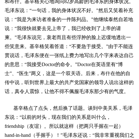
和布什。基辛格关心地询问
82
岁高龄的毛泽东的身体状况。
毛泽东说：
“
一句话，我的身体状况不好。
”
然后又笑着补充
说：
“
我是为来访者准备的一件陈列品。
”
他继续泰然自若地
说：
“
我很快就要去见上帝了，我已经收到了上帝的请
柬。
”
毛泽东说完，衰老而且有些浮肿的脸上迟缓地透出一
些笑意来。基辛格笑着答道：
“
不要急于接受。
”
由于不能连
贯说话，毛泽东便在一张纸上费力地写出几个字来表达自己
的意思：
“
我接受
Doctor
的命令。
”Doctor
在英语里有
“
博
士
”
、
“
医生
”
两义，这是一个双关语。后来，布什在他的自
传中说，听到世界上最大的共产党国家的领导人说出这样的
话，真令人震惊，让他不得不佩服毛泽东那少有的气度。
基辛格点了点头，然后换了话题。谈到中美关系，毛泽
东说：
“
以前的对头，现在我们的关系是叫什么，
friendship
（友谊）。所以就这样（把两只手握在一起）
hand-in-hand
（手握手）！
”
毛泽东还说：
“
我非常重视我们之