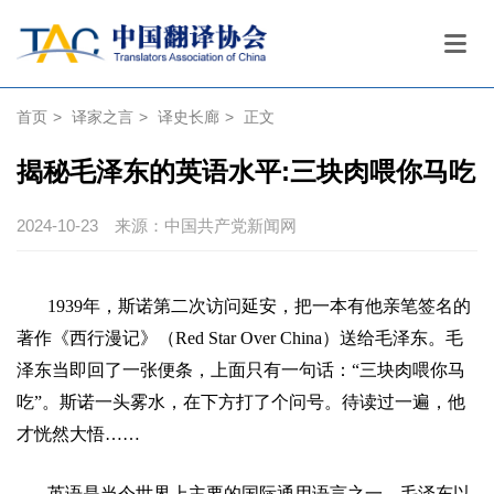
首页
>
译家之言
>
译史长廊
>
正文
揭秘毛泽东的英语水平:三块肉喂你马吃
2024-10-23
来源：中国共产党新闻网
1939
年，斯诺第二次访问延安，把一本有他亲笔签名的
著作《西行漫记》（
Red Star Over China
）送给毛泽东。毛
泽东当即回了一张便条，上面只有一句话：
“
三块肉喂你马
吃
”
。斯诺一头雾水，在下方打了个问号。待读过一遍，他
才恍然大悟
……
英语是当今世界上主要的国际通用语言之一，毛泽东以