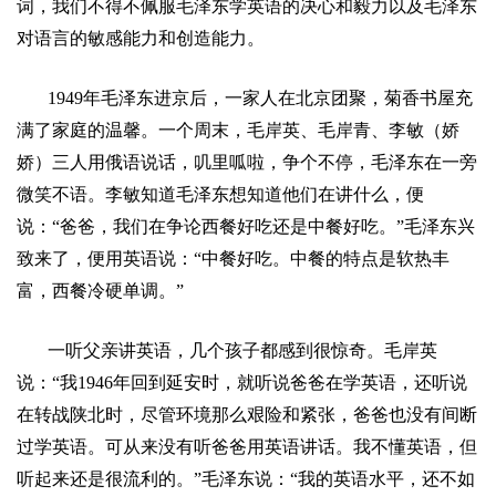
词，我们不得不佩服毛泽东学英语的决心和毅力以及毛泽东
对语言的敏感能力和创造能力。
1949
年毛泽东进京后，一家人在北京团聚，菊香书屋充
满了家庭的温馨。一个周末，毛岸英、毛岸青、李敏（娇
娇）三人用俄语说话，叽里呱啦，争个不停，毛泽东在一旁
微笑不语。李敏知道毛泽东想知道他们在讲什么，便
说：
“
爸爸，我们在争论西餐好吃还是中餐好吃。
”
毛泽东兴
致来了，便用英语说：
“
中餐好吃。中餐的特点是软热丰
富，西餐冷硬单调。
”
一听父亲讲英语，几个孩子都感到很惊奇。毛岸英
说：
“
我
1946
年回到延安时，就听说爸爸在学英语，还听说
在转战陕北时，尽管环境那么艰险和紧张，爸爸也没有间断
过学英语。可从来没有听爸爸用英语讲话。我不懂英语，但
听起来还是很流利的。
”
毛泽东说：
“
我的英语水平，还不如