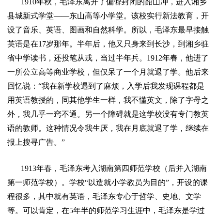
1910
年秋，毛泽东离开了偏僻封闭的韶山冲，进入湘乡
县城新式学堂
——
东山高等小学堂。该校实行新法教育，开
设了音乐、英语、图画和自然科学。所以，毛泽东最早接触
英语是在
17
岁那年。半年后，他又只身来到长沙，到湘乡驻
省中学读书，还投笔从戎，当过半年兵。
1912
年春，他进了
一所公立高等商业学校，但仅呆了一个月就退了学。他后来
回忆说：
“
我在新学校遇到了麻烦，入学后我发现课程都是
用英语教授的，同其他学生一样，我不懂英文，除了字母之
外，我几乎一窍不通。另一个障碍就是这学校没有专门教英
语的教师。这种情况令我生厌，我在月底就退了学，继续在
报上搜寻广告。
”
1913
年春，毛泽东考入湖南第四师范学校（后并入湖南
第一师范学校）。学校
“
以造就小学教员为目的
”
，开设的课
程很多，其中就有英语，毛泽东专心于哲学、史地、文学
等。可以肯定，在
5
年半的师范学习生涯中，毛泽东是学过