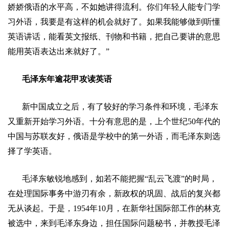
娇娇俄语的水平高，不如她讲得流利。你们年轻人能专门学
习外语，我要是有这样的机会就好了。如果我能够做到听懂
英语讲话，能看英文报纸、刊物和书籍，把自己要讲的意思
能用英语表达出来就好了。
”
毛泽东年逾花甲攻读英语
新中国成立之后，有了较好的学习条件和环境，毛泽东
又重新开始学习外语。十分有意思的是，上个世纪
50
年代的
中国与苏联友好，俄语是学校中的第一外语，而毛泽东则选
择了学英语。
毛泽东敏锐地感到，如若不能把握
“
乱云飞渡
”
的时局，
在处理国际事务中游刃有余，新政权的巩固、战后的复兴都
无从谈起。于是，
1954
年
10
月，在新华社国际部工作的林克
被选中，来到毛泽东身边，担任国际问题秘书，并教授毛泽