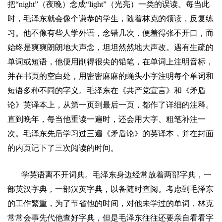
把
“night”
（夜晚）念成
“light”
（光亮）一类的误读。每当此
时，毛泽东就会像个谦恭的学生，随着林克的领读，反复练
习。他不像有些人学外语，念错几次，便羞得张不开口，而
始终是爽爽朗朗地大声念，坦坦然然地大声改。遇有生疏的
单词或短语，他便用削得很尖的铅笔，在单词上注明音标，
并在书页的空白处，用密密麻麻的蝇头小字注明每个单词和
短语多种不同的字义。毛泽东在《共产党宣言》和《矛盾
论》英译本上，从第一页到最后一页，都作了详细的注释。
直到晚年，每当他重读一遍时，还会用大字、粗笔补注一
次。毛泽东先后学习过三遍《矛盾论》的英译本，并在封面
的内页记下了三次阅读的时间。
学英语离不开词典。毛泽东身边经常放着两部字典，一
部英汉字典，一部汉英字典，以备随时查阅。考虑到毛泽东
的工作繁重，为了节省他的时间，对他未学过的单词，林克
常常会事先代他查好字典，但是毛泽东往往还要亲自看看字