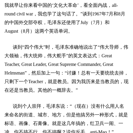
我就早让你来看中国的
‘
文化大革命
’
，看全面内战，
all-
round civil war
，我也学了这句话了。
”
谈到
1967
年
7
月和
8
月
的中国外交部夺权，毛泽东还使用了
July
（
7
月）和
August
（
8
月）这两个英语单词。
谈到
“
四个伟大
”
时，毛泽东准确地说出了
“
伟大导师，伟
大领袖，伟大统帅，伟大舵手
”
的英文表达式：
Great
Teacher, Great Leader, Great Supreme Commander, Great
Helmsman”
，然后加上一句：
“
讨嫌！总有一天要统统去掉，
只剩下一个
Teacher
，就是教员。因为我历来是当教员的，现
在还是当教员。其他的一概辞去。
”
说到个人崇拜，毛泽东说：
“
（现在）没有什么用人名
来命名的街道、城市、地方，但是他搞另外一种形式，就是
标语、画像、石膏像。就是这几年搞的，红卫兵一闹、一
冲，你不搞不行，你不搞啊？说你反毛，
anti-Mao
！
”