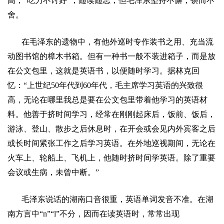
高，
“
吃力不讨好
”
，随读随忘，但毛泽东坚持不懈，锲而不
舍。
在毛泽东的遗物中，有他外巡时专作装书之用、充当流
动图书馆的樟木书箱。但有一种书一般不装进箱子，而是放
在公文包里，这就是英语书，以便随时学习。据林克回
忆：
“
上世纪
50
年代到
60
年代，毛主席学习英语的兴致很
高，无论在哪里我总是要在公文包里带着他学习的英语材
料。他善于挤时间学习，经常在刚刚起床后，饭前、饭后，
游泳、登山、散步之后休息时，在开会或会见内外宾客之后
或长时间紧张工作之后学习英语。在外地巡视期间，无论在
火车上、轮船上、飞机上，他随时挤时间学英语。除了重要
会议或生病，未曾中断。
”
毛泽东说话的湖南口音很重，英语单词发音不准。在湖
南方言中
“n”“l”
不分，因而在读英语时，常常出现