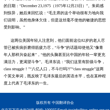
的日期：
“December 23,1975
（
1975
年
12
月
23
日
）
”
。朱莉感
到惊异，她后来回忆说：
“
毛主席的这个举动很有力地向我
们说明，虽然他身体欠佳，但是这丝毫不使他的敏捷的思想
受到影响。
”
这两位美国年轻人注意到，他们面前这位
82
岁的老人尽
管已被疾病折磨得筋疲力尽，
“
斗争
”
的话题却使他又
“
像青
年人那样兴奋起来
”
，
“
他的头脑甚至比中国的年轻一辈更充
满活力，更渴望斗争
”
。毛泽东说：
“
我们这里有阶级斗争，
class struggle
！
”“
八亿人口，不斗行吗
?!”“class struggle”
这两
个英文单词，既反映了毛泽东最后的英语水平，也在某种程
度上代表了毛泽东的一生。
版权所有 中国翻译协会
北京百万庄大街24号 邮编: 100037 Email:
tacinfo@tac-online.org.cn