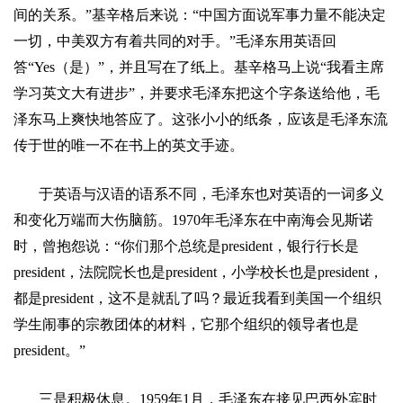
间的关系。
”
基辛格后来说：
“
中国方面说军事力量不能决定
一切，中美双方有着共同的对手。
”
毛泽东用英语回
答
“Yes
（是）
”
，并且写在了纸上。基辛格马上说
“
我看主席
学习英文大有进步
”
，并要求毛泽东把这个字条送给他，毛
泽东马上爽快地答应了。这张小小的纸条，应该是毛泽东流
传于世的唯一不在书上的英文手迹。
于英语与汉语的语系不同，毛泽东也对英语的一词多义
和变化万端而大伤脑筋。
1970
年毛泽东在中南海会见斯诺
时，曾抱怨说：
“
你们那个总统是
president
，银行行长是
president
，法院院长也是
president
，小学校长也是
president
，
都是
president
，这不是就乱了吗？最近我看到美国一个组织
学生闹事的宗教团体的材料，它那个组织的领导者也是
president
。
”
三是积极休息。
1959
年
1
月，毛泽东在接见巴西外宾时