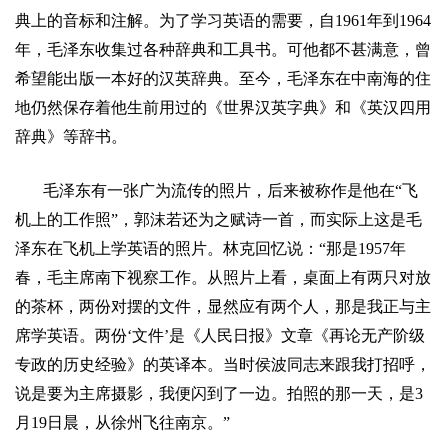
典上的音标和注解。为了学习英语的需要，自
1961
年到
1964
年，毛泽东收集过各种辞典和工具书。可他都不甚满意，曾
希望能出版一本好的汉英辞典。至今，毛泽东在中南海的住
地仍然保存着他生前用过的《世界汉英字典》和《英汉四用
辞典》等辞书。
毛泽东有一张广为流传的照片，后来被称作是他在
“
飞
机上的工作照
”
，郭沫若还为之赋诗一首，而实际上这是毛
泽东在飞机上学英语的照片。林克回忆说：
“
那是
1957
年
春，毛主席南下视察工作。从照片上看，桌面上有两只对放
的茶杯，两份对摆的文件，显然应有两个人，那是我正与主
席学英语。两份
‘
文件
’
是《人民日报》文章《再论无产阶级
专政的历史经验》的英译本。当时侯波同志来跟我打招呼，
说是要为主席摄影，我便闪到了一边。拍照的那一天，是
3
月
19
日晨
，从徐州飞往南京。
”