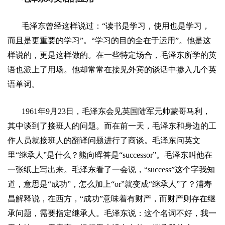
毛泽东曾经这样说过：
“
读书是学习，使用也是学习，
而且是更重要的学习
”
。
“
学习的目的全在于运用
”
。他是这
样说的，更是这样做的。在一些特定场合，毛泽东所学的英
语也派上了用场。他却常常在接见外宾的谈话中掺入几个英
语单词。
1961
年
9
月
23
日
，毛泽东会见英国陆军元帅蒙哥马利，
其中谈到了接班人的问题。而在前一天，毛泽东和身边的工
作人员就接班人的翻译问题进行了商谈。毛泽东问英文
里
“
继承人
”
是什么？熊向晖答是
“successor”
。毛泽东叫他在
一张纸上写出来。毛泽东看了一会说，
“success”
这个字我知
道，意思是
“
成功
”
，怎么加上
“or”
就变成
“
继承人
”
了？浦寿
昌解释说，在西方，
“
成功
”
意味着有财产，而财产则存在继
承问题，需要指定继承人。毛泽东说：这个名词不好，我一