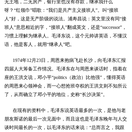
无土地，二无房产，银行里也没有存款，继承我什么
呀？
“
红领巾
”
唱歌：
“
我们是共产主义接班人
”
。叫
“
接班
人
”
好，这是无产阶级的说法。浦寿昌说：英文里没有同
“
接
班人
”
意思相近的字，
“
接班人
”
翻成英文，还是
“successor”
，
习惯上理解为继承人。毛泽东说，这个元帅讲英语，不懂汉
语，他是客人，就用
“
继承人
”
吧。
1974
年
12
月
23
日
，周恩来抱病飞赴长沙，向毛泽东汇报
四届人大筹备工作情况。毛泽东在与周恩来谈话时，指着在
座的王洪文说，邓小平
“politics
（政治）比他强
”
，懂得英语
的周恩来心领神会，而一心想抢班夺权的王洪文则不知所云
了，从而确立了邓小平的地位，史称
“
长沙决策
”
。
在现有的资料中，毛泽东说英语最多的一次，是他与老
朋友斯诺的最后一次见面中，而且这也是毛泽东晚年与人交
谈时间最长的一次，以毛泽东的话来说：
“
总而言之，我跟