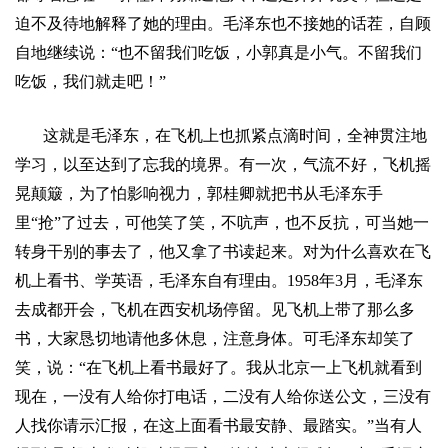
迫不及待地解释了她的理由。毛泽东也不接她的话茬，自顾
自地继续说：
“
也不留我们吃饭，小郭真是小气。不留我们
吃饭，我们就走吧！
”
这就是毛泽东，在飞机上也抓紧点滴时间，全神贯注地
学习，以至达到了忘我的境界。有一次，气流不好，飞机摇
晃颠簸，为了怕影响视力，郭桂卿就把书从毛泽东手
里
“
抢
”
了过去，可他笑了笑，不吭声，也不反抗，可当她一
转身干别的事去了，他又拿了书读起来。对为什么喜欢在飞
机上看书、学英语，毛泽东自有理由。
1958
年
3
月，毛泽东
去成都开会，飞机在西安机场停留。见飞机上带了那么多
书，大家恳切地请他多休息，注意身体。可毛泽东却笑了
笑，说：
“
在飞机上看书最好了。我从北京一上飞机就看到
现在，一没有人给你打电话，二没有人给你送公文，三没有
人找你请示汇报，在这上面看书最安静、最踏实。
”
当有人