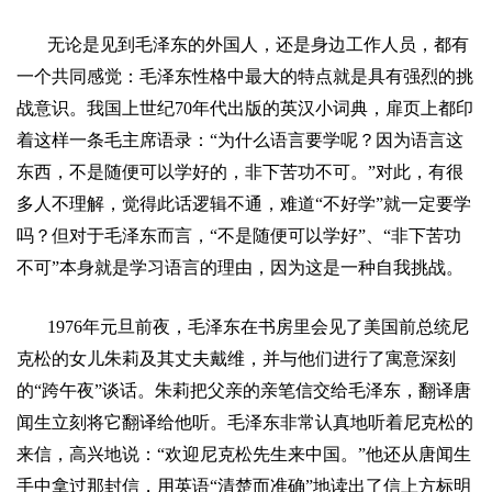
无论是见到毛泽东的外国人，还是身边工作人员，都有
一个共同感觉：毛泽东性格中最大的特点就是具有强烈的挑
战意识。我国上世纪
70
年代出版的英汉小词典，扉页上都印
着这样一条毛主席语录：
“
为什么语言要学呢？因为语言这
东西，不是随便可以学好的，非下苦功不可。
”
对此，有很
多人不理解，觉得此话逻辑不通，难道
“
不好学
”
就一定要学
吗？但对于毛泽东而言，
“
不是随便可以学好
”
、
“
非下苦功
不可
”
本身就是学习语言的理由，因为这是一种自我挑战。
1976
年元旦前夜，毛泽东在书房里会见了美国前总统尼
克松的女儿朱莉及其丈夫戴维，并与他们进行了寓意深刻
的
“
跨午夜
”
谈话。朱莉把父亲的亲笔信交给毛泽东，翻译唐
闻生立刻将它翻译给他听。毛泽东非常认真地听着尼克松的
来信，高兴地说：
“
欢迎尼克
松
先生来中国。
”
他还从唐闻生
手中拿过那封信，用英语
“
清楚而准确
”
地读出了信上方标明