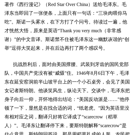
著作《西行漫记》（
Red Star Over China
）送给毛泽东。毛
泽东当即回了一张便条，上面只有一句话：
“
三块肉喂你马
吃
”
。斯诺一头雾水，在下方打了个问号。待读过一遍，他
才恍然大悟，原来是英语
“Thank you very much
（非常感
谢）
”
的中文音译。斯诺禁不住被毛泽东这一幽默诙谐的
“
创
举
”
逗得大笑起来，并在后边再打了两个感叹号。
抗战胜利后，面对由美国撑腰、武装到牙齿的国民党部
队，中国共产党没有被
“
威慑
”
住。
1946
年
8
月
6
日下午
，毛泽
东在延安窑洞前半山坡平台上的一个小石桌旁，会见了美国
女记者斯特朗。他谈笑风生，纵论天下。交谈中，毛泽东把
身子向后一仰，开怀地得出结论：
“
美国反动派是
……”
他停
顿了一下，显然是在找合适的词，
“
纸老虎。
”
因为英语里没
有相对应之词，翻译只好将它译成了
“scarecrow
（稻草
人）
”
。毛泽东让翻译停下来，要斯特朗解释
“scarecrow”
是
什么意思。斯特朗回答说，那是用稻草扎成的人形，农民把