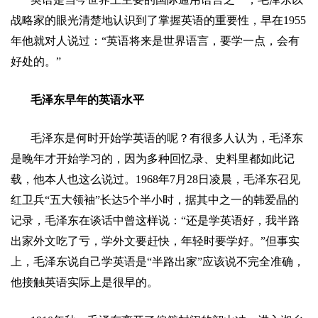
战略家的眼光清楚地认识到了掌握英语的重要性，早在
1955
年他就对人说过：
“
英语将来是世界语言，要学一点，会有
好处的。
”
毛泽东早年的英语水平
毛泽东是何时开始学英语的呢？有很多人认为，毛泽东
是晚年才开始学习的，因为多种回忆录、史料里都如此记
载，他本人也这么说过。
1968
年
7
月
28
日凌晨
，毛泽东召见
红卫兵
“
五大领袖
”
长达
5
个半小时，据其中之一的韩爱晶的
记录，毛泽东在谈话中曾这样说：
“
还是学英语好，我半路
出家外文吃了亏，学外文要赶快，年轻时要学好。
”
但事实
上，毛泽东说自己学英语是
“
半路出家
”
应该说不完全准确，
他接触英语实际上是很早的。