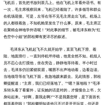
飞机后，首先把书放到茶几上。他在飞机上常看外语书。有
一次，毛主席视察回来，飞机已经着陆了。许多领导和群众
在机场迎接。可是，左等右等不见毛主席走出飞机。机场上
的人都很着急，不知机舱里发生了什么事。原来，毛主席正
在聚精会神地学外语呢！
”
对此事的细节，被毛泽东称为
“
红
色
空中
小姐
”
的郭桂卿有更详尽的叙述。
毛泽东从飞机起飞不久就开始学，直至飞机下滑、着
陆、地面滑行，一直到停机坪停稳，他竟全然不知。机组人
员不忍心去打搅他，坐在旁边，静静地等待着。半小时过
去，毛泽东仍旧紧锁双眉，嘴唇不出声地动着，边看边读。
当地领导等在飞机下面，焦急地踱来踱去。见此情形，郭桂
卿提醒道：
“
主席，我们已经落地了。
”“
嗯？落地啦？
”
毛泽
东转头看了看窗外，证实她的话是对的，才慢慢合上书，欠
身站起来。
“
好啊，轰我走啊
?”“
不是我轰您呀，是下面首长
都等着您啦！
”
郭桂卿明知道他只不过是开开玩笑，但还是