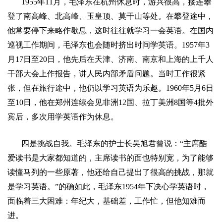
1955
年
11
月，毛泽东在杭州休息时，游兴很高，接连攀
登了南高峰、北高峰、玉皇顶、莫干山等处。在攀登途中，
他常要停下来略作歇息，这时往往就学习一会英语。在国内
巡视工作期间，毛泽东也会随时挤出时间学英语。
1957
年
3
月
17
日
至
20
日，他先后在天津、济南、南京和上海的上千人
干部大会上作报告，讲人民内部矛盾问题。当时工作很紧
张，但在旅行途中，他仍以学习英语为乐趣。
1960
年
5
月
6
日
至
10
日，他在郑州连续会见非洲
12
国、拉丁美洲
8
国等
4
批外
宾后，多次用学英语作为休息。
四是挑战自我。毛泽东的护士长
吴旭
君曾说：
“
主席酷
爱读书是大家都知道的，主席读书的面也特别宽，为了能够
读懂马列的一些原著，他还给自己提出了很高的挑战，那就
是学习英语。
”
的确如此，毛泽东
1954
年下决心学英语时，
面临着三大困难：年纪大，基础差，工作忙，但他知难而
进。