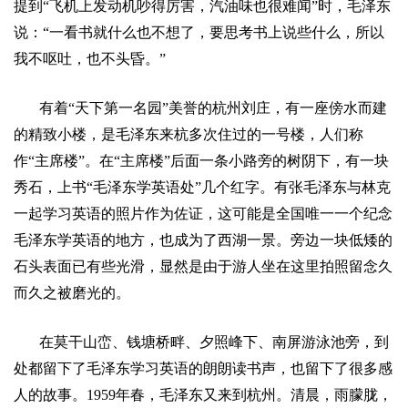
提到
“
飞机上发动机吵得厉害，汽油味也很难闻
”
时，毛泽东
说：
“
一看书就什么也不想了，要思考书上说些什么，所以
我不呕吐，也不头昏。
”
有着
“
天下第一名园
”
美誉的杭州刘庄，有一座傍水而建
的精致小楼，是毛泽东来杭多次住过的一号楼，人们称
作
“
主席楼
”
。在
“
主席楼
”
后面一条小路旁的树阴下，有一块
秀石，上书
“
毛泽东学英语处
”
几个红字。有张毛泽东与林克
一起学习英语的照片作为佐证，这可能是全国唯一一个纪念
毛泽东学英语的地方，也成为了西湖一景。旁边一块低矮的
石头表面已有些光滑，显然是由于游人坐在这里拍照留念久
而久之被磨光的。
在莫干山峦、钱塘桥畔、夕照峰下、南屏游泳池旁，到
处都留下了毛泽东学习英语的朗朗读书声，也留下了很多感
人的故事。
1959
年春，毛泽东又来到杭州。清晨，雨朦胧，