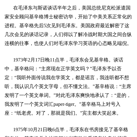
在毛泽东与斯诺谈话半年之后，美国总统尼克松派遣国
家安全顾问基
辛格
博士秘密访华，开始了中美关系正常化的
进程。基辛格先后
5
次见到毛泽东。美国政府最近解密了这
几次会见的谈话记录，人们得以了解冷战时期大国之间合纵
连横的往事，也使人们对毛泽东学习英语的心态略见端倪。
1973
年
2
月
17
日
晚
11
点半
，毛泽东会见基辛格。谈话
中，基辛格问：
“
主席现在正学英文吗？
”
毛泽东予以否
定：
“
我听外面传说我在学英文，都是谣言，我连听都不想
听，我认识几个英文字母，但不懂文法。
”
基辛格说：
“
主席
发明了一个英文单词。
”
对此毛泽东爽快地承认了：
“
是的，
我发明了一个英文词汇
paper-tiger
。
”
基辛格马上对号入
座：
“
纸老虎。对了，那就是我们。
”
宾主都大笑起来。
1975
年
10
月
21
日
晚
6
点半
，毛泽东在书房接见了基辛格