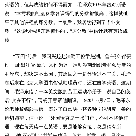
英语的，但其成绩如何不得而知。毛泽东
1936
年曾对斯诺
说：
“
幸亏我的社会科学各课得到的分数都很高，这样就扯
平了其他课程的坏分数。
”“
最后，我居然得到了毕业文
凭。
”
这说明毛泽东是偏科的，
“
坏分数
”
中估计就有英语成
绩。
“
五四
”
前后，我国兴起赴法勤工俭学热潮。曾主张
“
都要
过一回
‘
出洋
’
的瘾
”
、又作为这一运动湖南组织者和领导者的
毛泽东，却决定不出国，其原因之一是外语过不了关。毛泽
东后来在北京大学图书馆做助理员时，还在自学英语。这期
间，毛泽东借了一本英文版的劳工运动小册子，说自己的英
语
“
实在不行
”
，请杨开慧帮他翻译。
1920
年
6
月
7
日
，毛泽
东
给
老师黎锦熙去信，表达了自己决心将各种学说研究一番的
迫切愿望，信中说：
“
外国语真是一张门户，不可不将他打
通，现在每天读一点英语，要是能够有恒，总是稍有所
得。
”
他还谈到：
“
我近来功课，英文，哲学，报，只这三