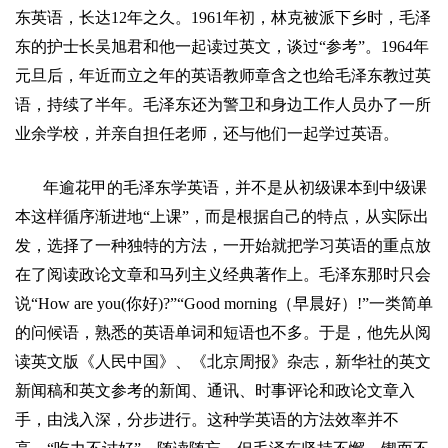
东英语，长达
12
年之久。
1961
年初，林克被派下乡时，毛泽
东的护士长
吴旭
君和他一起读过英文，谈过
“
参考
”
。
1964
年
元旦后，年近而立之年的英语教师章含之也给毛泽东教过英
语，持续了半年。毛泽东还为警卫和身边工作人员办了一所
业余学校，并亲自担
任
老师，还与他们一起学过英语。
年逾花甲的毛泽东学英语，并不是从初级课本到中级课
本这样循序渐进地
“
上课
”
，而是根据自己的特点，从实际出
发，选择了一种独特的方法，一开始就把学习英语的重点放
在了阅读政论文章和马列主义经典著作上。毛泽东那时只会
说
“How are you(
你好
)?”“Good morning
（早晨好）
!”
一类简单
的问候语，熟悉的英语单词和短语也不多。于是，他先从阅
读英文版《人民中国》、《北京周报》杂志，新华社的英文
新闻稿和英文参考的新闻、通讯、时事评论和政论文章入
手，由浅入深，分步进行。这种学英语的方法效率并不