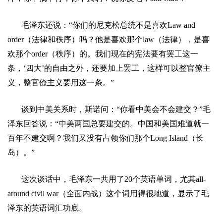
毛泽东还说：
“
你们的尼克松总统不是喜欢
Law and
order
（法律和秩序）吗？他是喜欢那个
law
（法律），是喜
欢那个
order
（秩序）的。我们现在的宪法要有罢工这一
条，
‘
四大
’
的自由之外，还要加上罢工，这样可以整官僚主
义，整官僚主义要用这一条。
”
谈到中美关系时，斯诺问：
“
你看中美会不会建交？
”
毛
泽东回答说：
“
中美两国总要建交的。中国和美国难道就一
百年不建交啊？我们又没有占领你们那个
Long Island
（长
岛）。
”
这次谈话中，毛泽东一共用了
20
个英语单词，尤其
all-
around civil war
（全面内战）这个词用得很地道，显示了毛
泽东的英语词汇功底。