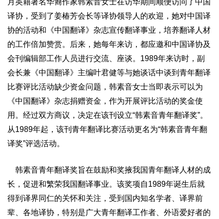
月英籍著名华裔作家韩素音女士在访华期间顺便访问了中国
译协，受到了姜椿芳会长等译协领导人的欢迎，她对中国译
协的活动和《中国翻译》杂志宣传翻译事业，培养翻译人材
的工作倍加赞赏。后来，她每年来访，都应邀和中国译协及
会刊编辑部工作人员进行交流、座谈。1989年来访时，副
会长兼《中国翻译》主编叶君健等与她谈话中谈到青年翻译
比赛评比活动缺少资金问题，韩素音女士当即表示可以为
《中国翻译》杂志捐赠资金，作为开展评比活动的奖金使
用。经过双方商议，决定在该刊设立“韩素音青年翻译奖”。
从1989年起，该刊青年翻译比赛活动更名为“韩素音青年翻
译奖”评选活动。
韩素音青年翻译奖旨在鼓励和奖掖我国青年翻译人材的成
长，促进和繁荣我国翻译事业。该奖项自1989年诞生后就
得到译界同仁的关怀和关注，受到国内知名学者、译界前
辈、各地译协，特别是广大青年翻译工作者、外语爱好者的