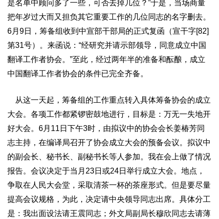
是名单中顾问多了一些，可否去掉几位？”于是，当场商量
把年岁过大而又担负其它重要工作的几位同志的名字删去。
6月9日，筹备组收到中宣部干部局的正式复函（宣干字[82]
第31号）。来函说：“经研究并请示部领导，同意成立中国
翻译工作者协会。”至此，经过两年半的准备和酝酿，成立
中国翻译工作者协会的条件已完全齐备。
从这一天起，筹备组的工作重点转入具体筹备协会的成立
大会。各项工作都紧锣密鼓地进行，目标是：万无一失地开
好大会。6月11日下午3时，由拟议中的协会会长姜椿芳同
志主持，在编译局召开了协会成立大会的预备会议。拟议中
的副会长、秘书长、副秘书长等人参加。我在会上做了情况
报告。会议决定于当月23日或24日举行成立大会。地点，
争取在人民大会堂，采取清茶一杯的茶座形式。但是要尽量
提高会议规格，为此，决定请中央领导同志出席。具体分工
是：我出面设法请王震同志；外文局副局长穆欣同志去请薄