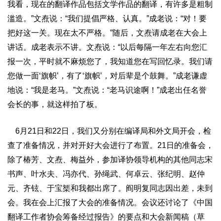
我看，现在的翻译作品包括文学作品的翻译，有许多是粗制
滥造。”文焘说：“我们提倡严格、认真。”成老说：“对！要
把好这一关。现在太不严格。”随后，文焘请成老在大会上
讲话。成老表示不讲。文焘说：“以后每隔一年左右向您汇
报一次，平时就不麻烦您了，我知道您在写回忆录。我们请
您做一面‘旗帜’，有了‘旗帜’，对后辈是个鼓舞。”成老谦虚
地说：“我是老马。”文焘说：“老马识途啊！”成老出任名誉
会长的事，就这样拍了板。
6月21日和22日，我们又分别在编译局和外文局开会，检
查了准备情况，并对开好大会进行了布置。21日的准备会，
除了椿芳、文焘、梅益外，参加译协领导机构的其他同志宋
书声、叶水夫、冯亦代、孙绳武、何卓云、张纪明、赵仲
元、齐铉、于宝榘和我都出席了。阎明复同志因出差，未到
会。我在会上汇报了大会的准备情况。会议还讨论了《中国
翻译工作者协会筹备经过报告》的要点和大会新闻稿（草