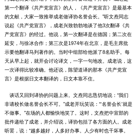
第一个翻译《共产党宣言》的人，《共产党宣言》是最基本
的文献，大家一致推举成老做译协名誉会长。”听文焘同志
说起《共产党宣言》，成老兴致勃勃地谈了他3次翻译《共
产党宣言》的经过。他说，第一次翻译是在德国；第二次在
延安，与徐冰合作；第三次是1974年在北京，是毛主席批
示要他翻译马列著作的。当时中组部给他派了8名助手。每
天从早上起，就开会讨论译文，一字一句地改。成老说，这
一次译得比较准确。他还说，陈望道译的那本《共产党宣
言》是根据日文本翻译的，日文本靠不住。
谈话又回到译协的问题上来。文焘同志恳切地说：“我们
非请校长做名誉会长不可。”成老开玩笑说：“‘名誉会长’就是
不做事。”在场的人都愉快地笑了。这时，文焘把中宣部的
批件递给了成老，并介绍说，译协包括了各方面的人。成老
听罢，说：“越多越好，人多好办事。人少有时也干坏事。