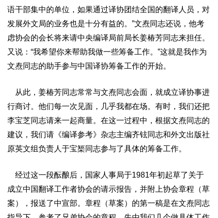
语干部集中的单位，如果通过译协团结全国的翻译人员，对
发展外文局的业务也是十分有益的。”文焘同志还说，他考
虑协会的会长将来请中央编译局前局长姜椿芳同志来担任。
又说：“我希望你来帮助我做一些筹备工作。”这就是我作为
文焘同志的助手参与中国译协筹备工作的开始。
从此，姜椿芳同志常常与文焘同志会面，就成立译协事进
行商讨。他们每一次见面，几乎我都在场。有时，我们还把
李宝芝同志请来一起商量。在这一过程中，根据文焘同志的
建议，我们请《编译参考》杂志主编齐铉同志和外文出版社
原英文组负责人于宝榘同志参与了具体的筹备工作。
经过这一段酝酿后，国家人事局于1981年初起草了关于
成立中国翻译工作者协会的请示报告，并附上协会章程（草
案），报送了中宣部。章程（草案）的第一稿是在文焘同志
指导下，参考了兄弟协会的章程，先由我们几个做具体工作