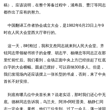
稿）。应该说明，在整个筹备过程中，浦寿昌、曹汀等同志
都作出了应有的努力。
中国翻译工作者协会成立大会，是1982年6月23日上午9
时在人民大会堂西大厅举行的。
这一天，8时刚过，我和文焘同志就来到人民大会堂。齐
铉同志带领秘书班子的金缨、胡志平、杨继忠等同志正在那
里忙前忙后。我们看到，会场正面中央上方已经挂起了红底
白字的大会横幅。圆桌已摆好，可以容纳300多人。但是，
我们发现场内还应该摆上一张长型的书桌，否则，来了中央
首长不好安排。
到底有哪几位中央首长来？说老实话，那时我们还心中无
底。德林同志告诉我，乌兰夫、阿沛•阿旺晋美、杨静仁同
志一定会来。果然，他们三位先到。过了一会儿，薄一波同