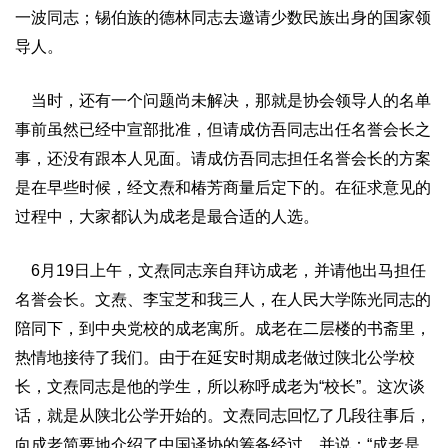
一波同志；锡伯族的德林同志去邀请少数民族出身的国家领
导人。
当时，还有一个问题尚未解决，那就是协会领导人的名单
事前虽然已经中宣部批准，但请成仿吾同志出任名誉会长之
事，还没有跟本人见面。请成仿吾同志担任名誉会长的方案
是在早些时候，经文焘和椿芳商量后定下的。在征求意见的
过程中，大家都认为成老是最合适的人选。
6月19日上午，文焘同志亲自拜访成老，并请他出马担任
名誉会长。文焘、李宝芝和我三人，在人民大学陈光同志的
陪同下，到中央党校的成老寓所。成老在二层楼的书斋里，
热情地接待了我们。由于在延安时期成老做过陕北公学校
长，文焘同志是他的学生，所以称呼成老为“校长”。这次谈
话，就是从陕北公学开始的。文焘同志回忆了几段往事后，
向成老简要地介绍了中国译协的筹备经过，并说：“成老是