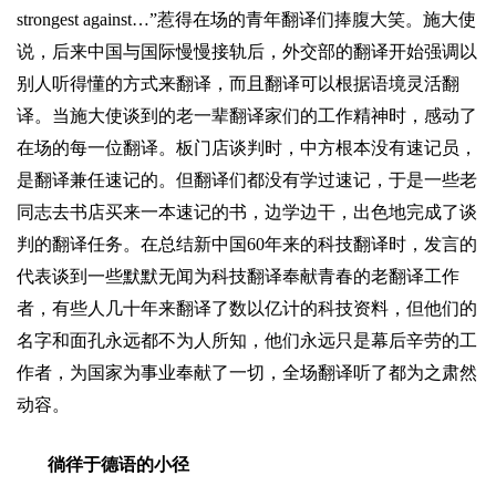
strongest against…”
惹得在场的青年翻译们捧腹大笑。施大使
说，后来中国与国际慢慢接轨后，外交部的翻译开始强调以
别人听得懂的方式来翻译，而且翻译可以根据语境灵活翻
译。当施大使谈到的老一辈翻译家们的工作精神时，感动了
在场的每一位翻译。板门店谈判时，中方根本没有速记员，
是翻译兼任速记的。但翻译们都没有学过速记，于是一些老
同志去书店买来一本速记的书，边学边干，出色地完成了谈
判的翻译任务。在总结新中国
60
年来的科技翻译时，发言的
代表谈到一些默默无闻为科技翻译奉献青春的老翻译工作
者，有些人几十年来翻译了数以亿计的科技资料，但他们的
名字和面孔永远都不为人所知，他们永远只是幕后辛劳的工
作者，为国家为事业奉献了一切，全场翻译听了都为之肃然
动容。
徜徉于德语的小径