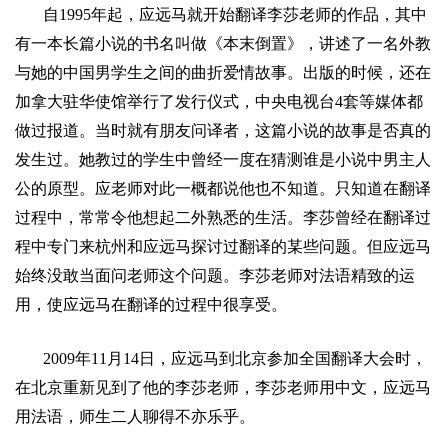
自
1995
年起，应远马就开始翻译
李莎
老师的作品，其中
有一本长篇小说的书名叫做《本末倒置》，讲述了一名外教
与她的中国男学生之间的曲折爱情故事。出版的时候，还在
加拿大驻华使馆举行了发行仪式，中央电视台
4
套等媒体都
做过报道。当时就有朋友问译者，这篇小说的故事是否真的
发生过。她教过的学生中曾经一度在猜测谁是小说中男主人
公的原型。
应
老师对此一概都说他也不知道。只知道在翻译
过程中，常常令他想起二外熟悉的生活。李莎曾经在翻译过
程中专门来杭州和应远马探讨过翻译的某些问题。但应远马
始终没敢当面问老师这个问题。
李莎
老师对法语精致的运
用，使应远马在翻译的过程中很享受。
2009
年
11
月
14
日
，应远马到北京参加全国翻译大会时，
在北京重新见到了他的
李莎
老师，
李莎
老师用中文，应远马
用法语，师生二人聊得不亦乐乎。