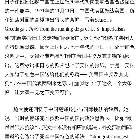
日子使她回忆起中国在上世纪
70
年代初恢复联合国合法席位
的一件趣事。
1971
年的
11
月
11
日
，中国代表团抵达美国，所
住酒店对面的高楼挂出很大的条幅，写着
Season's
Greetings
，落款
from the running dogs of U. S. imperialism
，
即
“
来自美帝国主义走狗们的问好
”
，这让他们领教了美国人
的特殊幽默感。因为上世纪六七十年代的中国，正处于红色
浪潮之中。大街小巷都是
“
打倒美帝国主义及其走狗
”
的标
语。这些标语和口号的照片也上了美国的报纸。于是，美国
人知道了红色中国送给他们的称谓
──“
美帝国主义及其走
狗
”
，在中国代表团到来之际，他们就挂出了这么一个大条
幅，让大家一见之下笑不可抑。
施大使还回忆了中国翻译逐步与国际接轨的经历。她
说，当时的翻译完全按照中国的国内政治思路来，比如
“
最
最最强烈抗议
”
，英文中本没有相应的说法，外交部的翻译
室就给创造出了完全中国特色的译法：
“strongest strongest