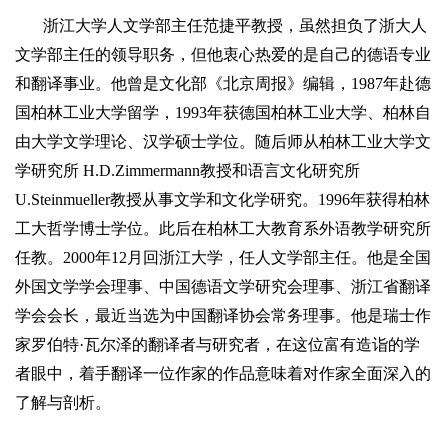
浙江大学人文学部主
任范捷平
教授，虽然担负了浙大人
文学部主任的领导职务，但他衷心热爱的是自己的德语专业
和翻译事业。他曾是文化部《北京周报》编辑，
1987
年赴德
国柏林工业大学留学，
1993
年获德国柏林工业大学、柏林自
由大学文学理论、汉学硕士学位。随后师从柏林工业大学文
学研究所
H.D.Zimmermann
教授和语言文化研究所
U.Steinmueller
教授从事文学和文化学研究。
1996
年获得柏林
工大哲学博士学位。此后在柏林工大教育系外语教学研究所
任教。
2000
年
12
月回浙江大学，任人文学部主任。他是全国
外国文学学会理事、中国德语文学研究会理事、浙江省翻译
学会会长，最近当选为中国翻译协会常务理事。他是瑞士作
家罗伯特
·
瓦尔泽的翻译者与研究者，在这位富有造诣的学
者眼中，着手翻译一位作家的作品意味着对作家全面深入的
了解与剖析。