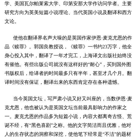
学、美国瓦尔帕莱索大学、印第安那大学作访问学者。主要
研究方向为英美短篇小说理论、当代英国小说及翻译和西方
文论。
使他在翻译界名声大噪的是英国作家伊恩
·
麦克尤恩的作
品《赎罪》。
郭国良
教授说，《赎罪》一书约
23
万字，他全
身心投入其中，翻译了一年才完工，上海译文出版社始终没
有催他。有些出版公司就没有这样好的
“
耐心
”
，买到国外图
书版权后，给译者的时间最多只有半年，甚至才几个月。翻
译时间没有保证，翻译出来的东西肯定存在各种遗憾。
当今英国文坛，写严肃小说又好又叫座的，当数伊恩
·
麦
克尤恩，他也被认为是英国文坛当前最具影响力的作家之
一。麦克尤恩的作品多为短篇小说，内容大都离奇古怪、荒
诞不经，有
“
黑色喜剧
”
之称。他的文字简洁而且优雅，他对
人的生存状态的洞察和深挖，使他笔下经常是
“
不洁
”
的题材