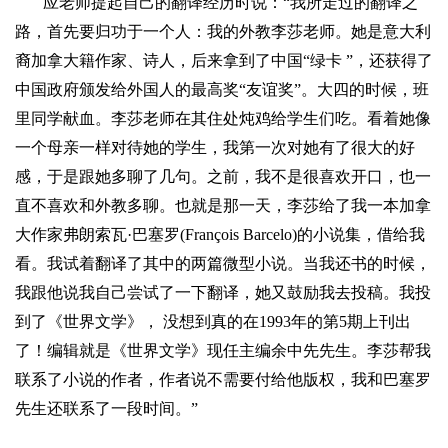
应
老师提起自己的翻译经历时说：
“
我所走过的翻译之
路，首先要归功于一个人：我的外教
李莎
老师。她是意大利
裔加拿大籍作家、诗人，后来拿到了中国
“
绿卡
”
，还获得了
中国政府颁发给外国人的最高奖
“
友谊奖
”
。大四的时候，班
里同学献血。
李莎
老师在其住处炖鸡给学生们吃。看着她像
一个母亲一样对待她的学生，我第一次对她有了很大的好
感，于是跟她多聊了几句。之前，我不是很喜欢开口，也一
直不喜欢和外教多聊。也就是那一天，李莎给了我一本加拿
大作家弗朗索瓦
·
巴塞罗
(François Barcelo)
的小说集，借给我
看。我试着翻译了其中的两篇微型小说。当我还书的时候，
我跟他说我自己尝试了一下翻译，她又鼓励我去投稿。我投
到了《世界文学》， 没想到真的在
1993
年的第
5
期上刊出
了！编辑就是《世界文学》现任主编
余中先
先生。李莎帮我
联系了小说的作者，作者说不需要付给他版权，我
和巴塞罗
先生还联系了一段时间。
”