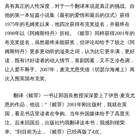
具有真正的人性深度，对于一个翻译来说是真正的挑战。自
他的第一本短篇小说集《最初的爱情和最后的仪式》获得
1975
年的毛姆奖以来，他四次获得布克奖提名，并最终在
1998
年以《阿姆斯特丹》折桂。《赎罪》同样获得
2001
年的
布克奖提名，虽然最终未能获奖，但评论却给予了较之《阿
姆斯特丹》更多更动听的溢美之词，认为比它更丰满，更好
读，既有讨好读者的动人情节，喜剧因素，又不乏冷色调，
让人爱不释手。
2007
年，麦克尤恩凭借《切瑟尔海滩上》再
次入围英国布克奖。
翻译《赎罪》一书让
郭国良
教授深深爱上了伊恩
·
麦克尤
恩的作品，他说：
“
《赎罪》
2001
年刚出版时，我就在英
国，看见书店里读者在争购。当年外国媒体给予了高度关
注。后来回国后，出版社约我翻译这本书，我感到很荣
幸。
”
到目前为止，《赎罪》已经再版了
4
次。