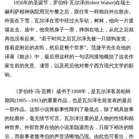
1956
年的圣诞节，罗伯特
·
瓦尔泽
(Robert Walser)
在瑞士
赫利萨精神病院用完午餐之后，跟往常一样独自外出散步。
外面在下雪，瓦尔泽在雪中经过火车站，树林，他向一片废
墟走去。途中，他突然身子一滑，摔倒在地上，从此之后就
再也没有起来。
“
若干时间之后瓦尔泽先被一只猎狗发觉，
接着是附近的农民，然后是整个世界
”
。
范捷平
先生在他的
译著《散步》中，最后用这样的一句话间接地概括了这名作
家生前的失意、凄苦，以及死后他对整个西方现代文学的影
响。
《罗伯特
·
冯
·
贡腾》成书于
1908
年，是瓦尔泽客居柏林
期间
(1905—1913)
的重要作品，也是瓦尔泽生前发表的最后
一部作品。这部小说将叙事性降到了最低点，除了稍具故事
的轮廓外，毫无情节可言。瓦尔泽注重的是人物的性情和精
神世界。外部世界在他的小说里隐退而去，只留下稍许的暗
示，而叙事者雅考伯的声音清晰地凸现。由此也可看出，作