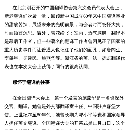
在北京刚召开的中国翻译协会第六次会员代表大会上，
新老翻译们欢聚一堂，回顾新中国成立
60
年来中国翻译事业
的甜酸苦辣，展望未来的光明前景，与会者时而畅怀大笑，
时而颌首沉思。窗外，雪花纷飞；室内，热气腾腾。翻译本
是幕后工作者，但一些著名的翻译工作者曾因见证了国家的
重大历史事件而让普通人也记住了他们的面孔，如唐闻生、
李肇星、吴建民、施燕华等。浙江省的英、法、德语翻译代
表也在本次大会上获得了同行的很高认同。
感怀于翻译的往事
在全国翻译大会上，第一个发言的施燕华是一名资深外
交官、翻译。她曾是外交部翻译室主任、中国驻卢森堡大
使。上世纪
70
至
80
年代，她曾长期为邓小平等党和国家领导
人担任英文翻译。全国翻译大会的开幕式是
11
月
11
日
，这个