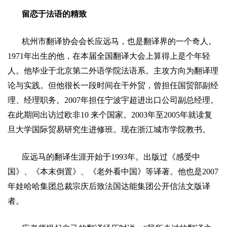
留恋于法语的精致
杭州市翻译协会会长应远马，也是翻译界的一个奇人。
1971
年出生的他，在本届全国翻译大会上算得上是个年轻
人。他毕业于北京第二外语学院法语系。主攻方向为翻译理
论与实践。但他很长一段时间在干外贸，曾担任国贸部副经
理、经理职务。
2007
年担任宁波宇超进出口公司副总经理。
在此期间出访过欧非
10
来个国家。
2003
年至
2005
年就读复
旦大学国际贸易研究生进修班。现在浙江城市学院教书。
应远马的翻译生涯开始于
1993
年。出版过《感受中
国》、《本末倒置》、《老外看中国》等译著。他也是
2007
年娃哈哈集团总裁宗庆后致法国达能集团公开信法文版译
者。