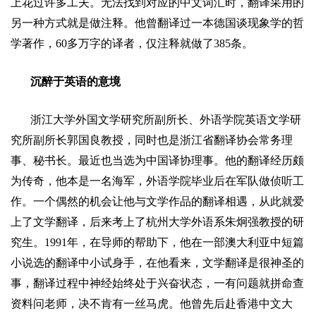
上花过许多工夫。无法找到对应的中文词汇时，翻译采用的
另一种方式就是做注释。他曾翻译过一本德国谈现象学的哲
学著作，
60
多万字的译者，仅注释就做了
385
条。
沉醉于英语的意境
浙江大学外国文学研究所副所长、外语学院英语文学研
究所副所长
郭国良
教授，同时也是浙江省翻译协会常务理
事、秘书长。最近也当选为中国译协理事。他的翻译经历颇
为传奇，他本是一名海军，外语学院毕业后在军队做侦听工
作。一个偶然的机会让他与文学作品的翻译相遇，从此就爱
上了文学翻译，后来考上了杭州大学外语系
朱炯强
教授的研
究生。
1991
年，在导师的帮助下，他在一部澳大利亚中短篇
小说选的翻译中小试身手，在他看来，文学翻译是很神圣的
事，翻译过程中神经始终处于兴奋状态，一有问题就拼命查
资料问老师，决不肯有一丝马虎。他曾先后赴香港中文大