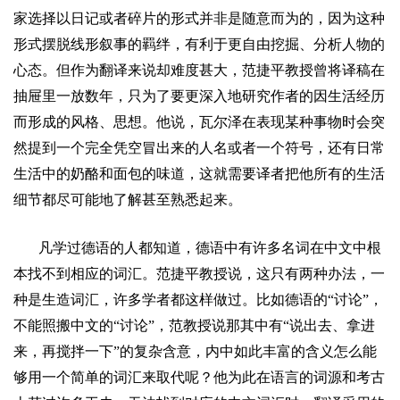
家选择以日记或者碎片的形式并非是随意而为的，因为这种
形式摆脱线形叙事的羁绊，有利于更自由挖掘、分析人物的
心态。但作为翻译来说却难度甚大，
范捷平
教授曾将译稿在
抽屉里一放数年，只为了要更深入地研究作者的因生活经历
而形成的风格、思想。他说，瓦尔泽在表现某种事物时会突
然提到一个完全凭空冒出来的人名或者一个符号，还有日常
生活中的奶酪和面包的味道，这就需要译者把他所有的生活
细节都尽可能地了解甚至熟悉起来。
凡学过德语的人都知道，德语中有许多名词在中文中根
本找不到相应的词汇。
范捷平
教授说，这只有两种办法，一
种是生造词汇，许多学者都这样做过。比如德语的
“
讨论
”
，
不能照搬中文的
“
讨论
”
，
范
教授说那其中有
“
说出去、拿进
来，再搅拌一下
”
的复杂含意，内中如此丰富的含义怎么能
够用一个简单的词汇来取代呢？他为此在语言的词源和考古