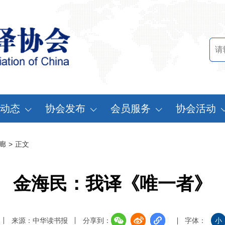
动态
协会发布
会员服务
协会活动
讯中心
行业标准
会员办法
中国翻译协会年
廊
>
正文
知公告
行业报告
申请会员
中译外研讨会
员动态
认证服务
缴费说明
亚太翻译论坛
金海民：我译《唯一者》
实习基地认证
注册须知
协会表彰
翻译中国·拥抱
来源：中华读书报
分享到：
字体：
小