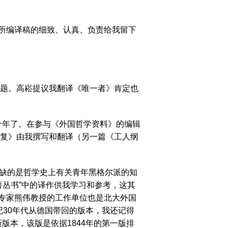
所编译稿的细致、认真、负责给我留下
题。高崧提议我翻译《唯一者》肯定也
十年了。在参与《外国哲学资料》的编辑
答复》由我撰写和翻译（另一篇《工人纲
力。
缺的是哲学史上有关青年黑格尔派的知
著丛书”中的译作供我学习和参考，这其
专家熊伟教授的工作单位也是北大外国
纪30年代从德国带回的版本，我还记得
版本，该版是依据1844年的第一版排