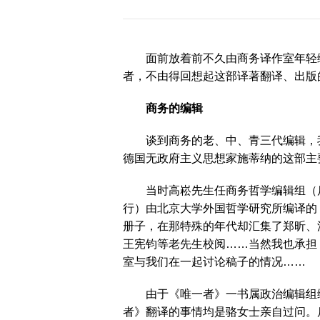
历届会员代表大会
（理事会）材料汇
编
面前放着前不久由商务译作室年轻编辑
者，不由得回想起这部译著翻译、出版
商务的编辑
谈到商务的老、中、青三代编辑，我首
德国无政府主义思想家施蒂纳的这部
当时高崧先生任商务哲学编辑组（后
行）由北京大学外国哲学研究所编译的
册子，在那特殊的年代却汇集了郑昕、
王宪钧等老先生校阅……当然我也承担
室与我们在一起讨论稿子的情况……
由于《唯一者》一书属政治编辑组编
者》翻译的事情均是骆女士亲自过问。