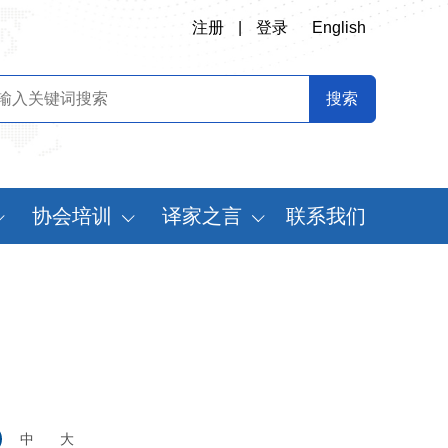
注册
|
登录
English
协会培训
译家之言
联系我们
会
翻译专业师资培训
书刊推荐
定制化翻译培训
译史长廊
《中国翻译》摘要
中国翻译年鉴
世
中
大