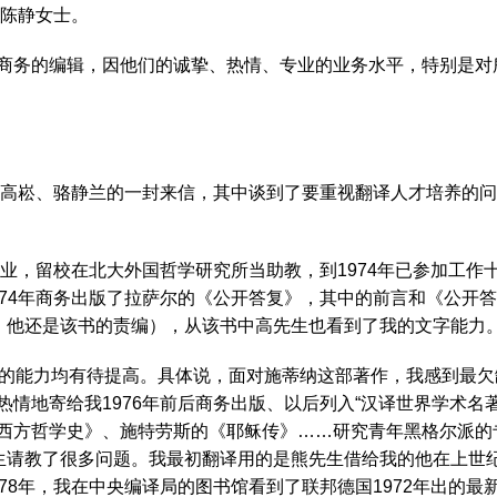
辑是陈静女士。
务的编辑，因他们的诚挚、热情、专业的业务水平，特别是对
高崧、骆静兰的一封来信，其中谈到了要重视翻译人才培养的问
业，留校在北大外国哲学研究所当助教，到1974年已参加工作
974年商务出版了拉萨尔的《公开答复》，其中的前言和《公开
译，他还是该书的责编），从该书中高先生也看到了我的文字能
的能力均有待提高。具体说，面对施蒂纳这部著作，我感到最欠
情地寄给我1976年前后商务出版、以后列入“汉译世界学术名
西方哲学史》、施特劳斯的《耶稣传》……研究青年黑格尔派的
先生请教了很多问题。我最初翻译用的是熊先生借给我的他在上世
78年，我在中央编译局的图书馆看到了联邦德国1972年出的最新