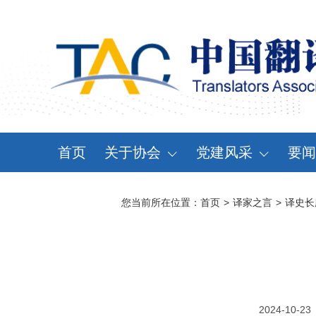
首页
关于协会
党建风采
要闻
协会概况
党建动态
资
您当前所在位置：
首页
>
译家之言
>
译史长
领导机构
党章党规
通
分支机构
学习天地
会
协会规章
大事记
2024-10-23