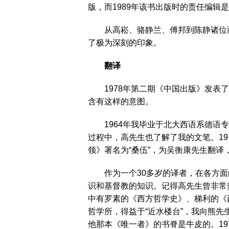
版，而1989年该书出版时的责任编
从高崧、骆静兰、傅邦到陈静诸位商
了极为深刻的印象。
翻译
1978年第二期《中国出版》发表了
含有这样的意图。
1964年我毕业于北大西语系德语专
过程中，高先生也了解了我的文笔。1
领》署名为“桑伍”，为吴衡康先生翻
作为一个30多岁的译者，在各方面
识和基督教的知识。记得高先生曾非常热
中有罗素的《西方哲学史》、梯利的《
哲学所，得益于“近水楼台”，我向熊
他那本《唯一者》的书脊是牛皮的。19