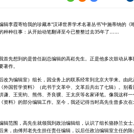
界
译讲堂
李霞寄给我的珍藏本“汉译世界学术名著丛书”中施蒂纳的《
全国口译大赛
的种种往事：从开始动笔翻译至今已整整过去35年了……
韩素音国际翻译
赛
先想到的是曾任副总编辑的高崧先生。正是他多次鼓动从事翻译
全国翻译技术大
主要著作。
改为编辑室）组长，因业务上的联系经常到北京大学来。由此
《外国哲学资料》（此书于文革中、文革后共出了七辑）。别看
洪谦、王宪钧、熊伟、齐良骥、王太庆等名家译笔。像我这样一
《资料》的部分编辑工作。至今，我还记得当时高先生曾多次在北
辑范围，高先生就领我到政治编辑组，认识了组长骆静兰女士
后来，由傅邦老先生担任责任编辑，以后任政治编辑室主任的陈