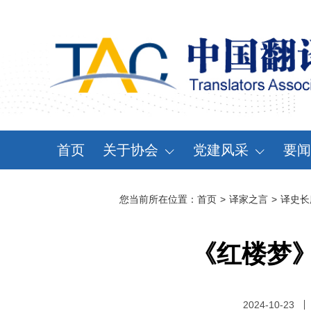
首页
关于协会
党建风采
要闻
协会概况
党建动态
资
您当前所在位置：
首页
>
译家之言
>
译史长
领导机构
党章党规
通
分支机构
学习天地
会
《红楼梦
协会规章
大事记
2024-10-23