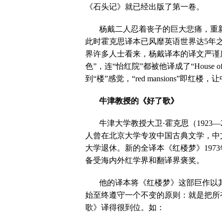
《石头记》就已经出版了第一卷。
杨戴二人忍着丧子的巨大悲痛，重
此时霍克思译本已风靡英语世界达
5
年
界许多人士看来，杨戴译本的译文严谨
色”，连“怡红院”都被他译成了“
House of
到“楼”感觉，“
red mansions
”即红楼，让
牛津
教授的《好了歌》
牛津大学教授大卫·霍克思（
1923
—
人曾在北京大学专攻中国古典文学，中
大学退休。新的全译本《红楼梦》
1973
备受海内外红学界和翻译界褒奖。
他的译本将《红楼梦》这部巨作以
始至终遵守一个不变的原则：就是把所
歌》译得很到位。如：