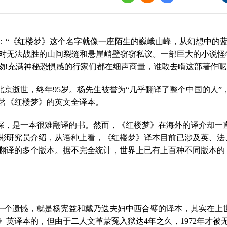
界
译讲堂
：“《红楼梦》这个名字就像一座陌生的巍峨山峰，从幻想中的
全国口译大赛
对无法战胜的山间裂缝和悬崖峭壁窃窃私议。一部巨大的小说怪
物
!
充满神秘恐惧感的行家们都在细声商量，谁敢去啃这部著作呢
韩素音国际翻译
赛
北京逝世，终年
95
岁。杨先生被誉为“几乎翻译了整个中国的人”
全国翻译技术大
著《红楼梦》的英文全译本。
深，是一本很难翻译的书。然而，《红楼梦》在海外的译介却一
彬研究员介绍，从语种上看，《红楼梦》译本目前已涉及英、法
翻译的多个版本。据不完全统计，世界上已有上百种不同版本的
一个遗憾，就是杨宪益和戴乃迭夫妇中西合璧的译本，其实在上
》英译本的，但由于二人文革蒙冤入狱达
4
年之久，
1972
年才被