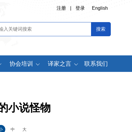
注册
|
登录
English
协会培训
译家之言
联系我们
会
翻译专业师资培训
书刊推荐
定制化翻译培训
译史长廊
《中国翻译》摘要
的小说怪物
中国翻译年鉴
世
小
中
大