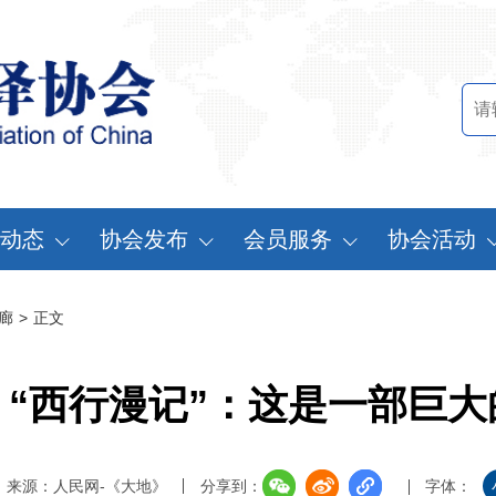
动态
协会发布
会员服务
协会活动
讯中心
行业标准
会员办法
中国翻译协会年
廊
>
正文
知公告
行业报告
申请会员
中译外研讨会
员动态
认证服务
缴费说明
亚太翻译论坛
》“西行漫记”：这是一部巨大
实习基地认证
注册须知
协会表彰
翻译中国·拥抱
来源：人民网-《大地》
分享到：
字体：