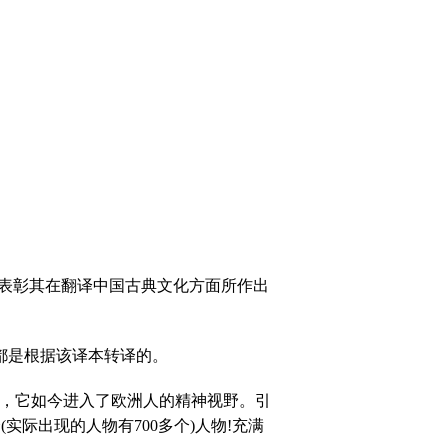
表彰其在翻译中国古典文化方面所作出
都是根据该译本转译的。
起，它如今进入了欧洲人的精神视野。引
个
(
实际出现的人物有
700
多个
)
人物
!
充满