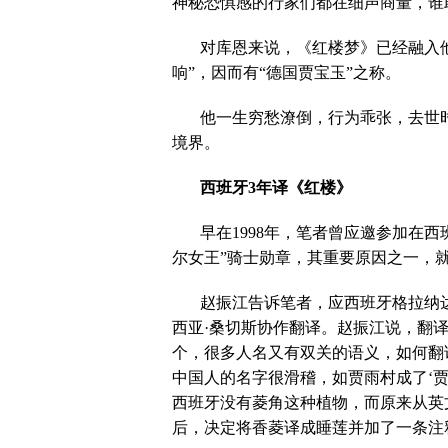
神秘恐惧感的行家们都在细声商量，谁
对库恩来说，《红楼梦》已经融入
响”，因而有“德国贾宝玉”之称。
他一生穷愁潦倒，行为乖张，去世
境界。
西班牙
3
年译《红楼》
早在
1998
年，笔者曾应邀参加在西
尔女王”骑士勋章，其重要原因之一，
赵振江告诉笔者，应西班牙格拉纳
西亚·桑切斯协作翻译。赵振江说，翻
个，很多人名又有双关的语义，如何翻
中国人的名字很滑稽，如贾雨村成了‘
西班牙没有菱角这种植物，而原来从英
后，决定将香菱译成睡莲并加了一条注