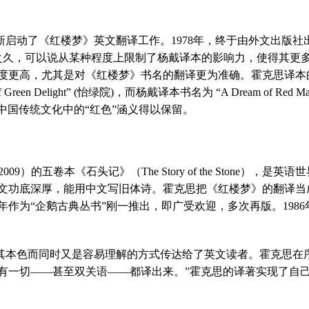
新启动了《红楼梦》英文翻译工作。
1978
年，终于由外文出版社
之久，可以说从某种程度上限制了杨戴译本的影响力，使得其更
度更高，尤其是对《红楼梦》书名的翻译更为准确。霍克思译本
 Green Delight
”
(
怡绿院
)
，而杨戴译本书名为 “
A Dream of Red M
中国传统文化中的“红色”涵义得以保留。
2009
）的五卷本《石头记》（
The Story of the Stone
），是英语世
文功底深厚，能用中文写旧体诗。霍克思把《红楼梦》的翻译当
年作为“企鹅古典丛书”刚一推出，即广受欢迎，多次再版。
1986
其本色而同时又是容易理解的方式传达给了英文读者。霍克思在
有一切——甚至双关语——都译出来。”霍克思的译著实现了自