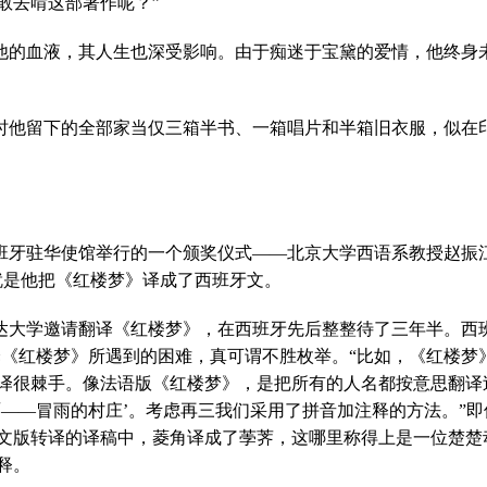
敢去啃这部著作呢？”
他的血液，其人生也深受影响。由于痴迷于宝黛的爱情，他终身
时他留下的全部家当仅三箱半书、一箱唱片和半箱旧衣服，似在印
班牙驻华使馆举行的一个颁奖仪式——北京大学西语系教授赵振江
就是他把《红楼梦》译成了西班牙文。
达大学邀请翻译《红楼梦》，在西班牙先后整整待了三年半。西班
译《红楼梦》所遇到的困难，真可谓不胜枚举。“比如，《红楼梦
译很棘手。像法语版《红楼梦》，是把所有的人名都按意思翻译
贾——冒雨的村庄’。考虑再三我们采用了拼音加注释的方法。”
文版转译的译稿中，菱角译成了荸荠，这哪里称得上是一位楚楚
释。