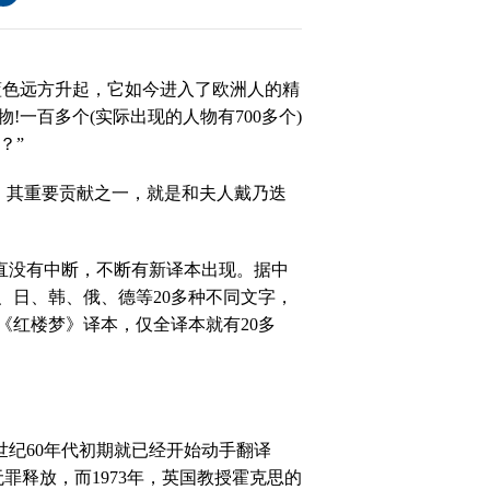
蓝色远方升起，它如今进入了欧洲人的精
物
!
一百多个
(
实际出现的人物有
700
多个
)
？”
大
，其重要贡献之一，就是和夫人戴乃迭
赛
直没有中断，不断有新译本出现。据中
、日、韩、俄、德等
20
多种不同文字，
《红楼梦》译本，仅全译本就有
20
多
世纪
60
年代初期就已经开始动手翻译
无罪释放，而
1973
年，英
国
教授霍克思的