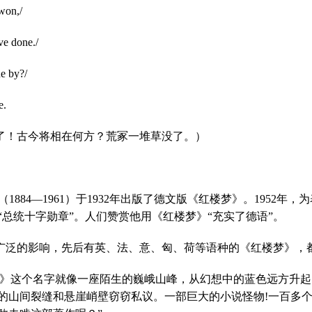
won,/
ve done./
e by?/
e.
了！古今将相在何方？荒冢一堆草没了。）
（
1884
—
1961
）于
1932
年出版了德文版《红楼梦》。
1952
年，为
总统十字勋章”。人们赞赏他用《红楼梦》“充实了德语”。
广泛的影响，先后有英、法、意、匈、荷等语种的《红楼梦》，
梦》这个名字就像一座陌生的巍峨山峰，从幻想中的蓝色远方升
的山间裂缝和悬崖峭壁窃窃私议。一部巨大的小说怪物
!
一百多