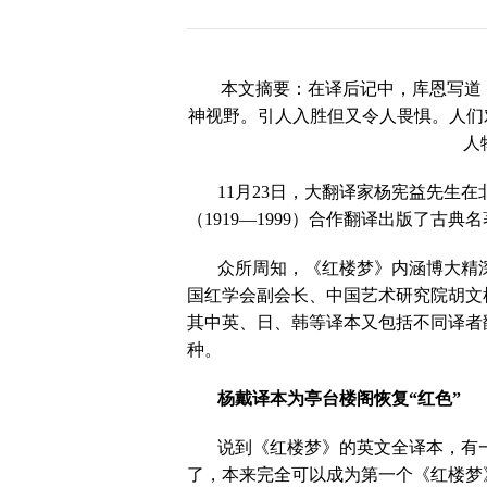
历届会员代表大会
（理事会）材料汇
编
本文摘要：在译后记中，库恩写道
神视野。引人入胜但又令人畏惧。人们
人
11
月
23
日
，大翻译家杨宪益先生在
（
1919
—
1999
）合作翻译出版了古典名
众所周知，《红楼梦》内涵博大精
国红学会副会长、中国艺术研究院胡文
其中英、日、韩等译本又包括不同译者
种。
杨戴译本为亭台楼阁恢复“红色”
说到《红楼梦》的英文全译本，有
了，本来完全可以成为第一个《红楼梦