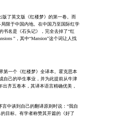
出版了英文版《红楼梦》的第一卷。而
多局限于中国内地。在中国乃至国际红学
的书名是《石头记》，完全去掉了“红
ansions
”，其中“
Mansion
”这个词让人找
界第一个《红楼梦》全译本。霍克思本
成自己的毕生事业，并为此提前从牛津
年出齐五卷本，其译本语言精确优美，
序言中谈到自己的翻译原则时说：“我自
己的目标。有学者称赞其开篇的《好了