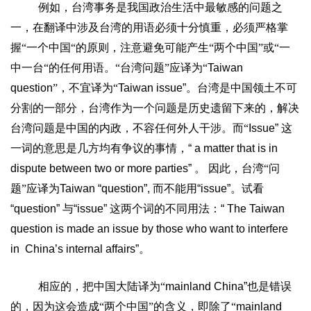
例如，台湾事务是我国政治生活中最敏感的问题之
一，在翻译中涉及台湾的用语必须十分慎重，必须严格掌
握“一个中国“的原则，注意避免可能产生“两个中国”或“一
中一台“的任何用语。“台湾问题”应译为“
Taiwan
question
”，不宜译为“
Taiwan issue”
。台湾是中国领土不可
分割的一部分，台湾作为一个问题是历史遗留下来的，解决
台湾问题是中国的内政，不容任何外人干涉。而“
Issue”
这
一词的意思是几方均有争议的事情，
“ a matter that is in
dispute between two or more parties”
。
因此，台湾“问
题”应译为
Taiwan “question”,
而不能用
“issue”
。试看
“question”
与
“issue”
这两个词的不同用法：
“ The Taiwan
question is made an issue by those who want to interfere
in
China’s internal affairs”
。
相应的，把中国大陆译为“
mainland China”
也是错误
的，因为这会造成“两个中国”的含义，即除了“
mainland