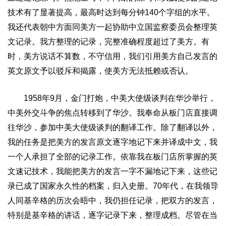
技术有了显著提高，最高时达到每分钟
140
个字组的水平。
我还代表朝中方面同美方一起协助中立国监察委员会整理英
文记录。我方整理的记录，完整准确程度超过了美方。有
时，美方说话不算数，不守信用，我们引用美方自己发言的
英文原文予以驳斥和揭露，使美方无法抵赖或否认。
1958
年
9
月，金门打炮，中美大使级谈判在华沙举行，
中美外交斗争的焦点转移到了华沙。我奉命从板门店直接调
往华沙，参加中美大使级谈判的翻译工作。除了翻译以外，
我的任务是把美方的发言原文逐字地记下来并译成中文，我
一个人承担了全部的记录工作。依靠我在板门店所掌握的英
文速记技术，我能把美方的发言一字不漏地记下来，这些记
录已成了国家永久性的档案，归入史册。
70
年代，在我领导
人同基辛格的历次会晤中，我仍担任记录，把双方的发言，
特别是基辛格的讲话，逐字记录下来，整理成档。尽管在当