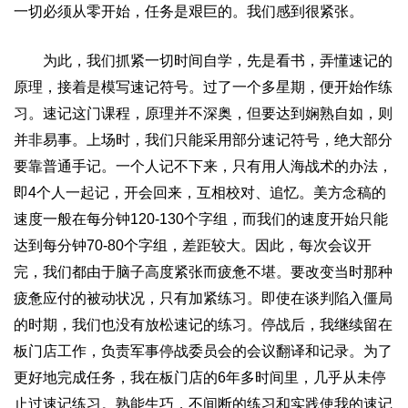
一切必须从零开始，任务是艰巨的。我们感到很紧张。
为此，我们抓紧一切时间自学，先是看书，弄懂速记的
原理，接着是模写速记符号。过了一个多星期，便开始作练
习。速记这门课程，原理并不深奥，但要达到娴熟自如，则
并非易事。上场时，我们只能采用部分速记符号，绝大部分
要靠普通手记。一个人记不下来，只有用人海战术的办法，
即
4
个人一起记，开会回来，互相校对、追忆。美方念稿的
速度一般在每分钟
120-130
个字组，而我们的速度开始只能
达到每分钟
70-80
个字组，差距较大。因此，每次会议开
完，我们都由于脑子高度紧张而疲惫不堪。要改变当时那种
疲惫应付的被动状况，只有加紧练习。即使在谈判陷入僵局
的时期，我们也没有放松速记的练习。停战后，我继续留在
板门店工作，负责军事停战委员会的会议翻译和记录。为了
更好地完成任务，我在板门店的
6
年多时间里，几乎从未停
止过速记练习。熟能生巧，不间断的练习和实践使我的速记