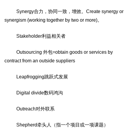
Synergy
合力，协同一致，增效。
Create synergy or
synergism (working together by two or more)
。
Stakeholder
利益相关者
Outsourcing
外包
=obtain goods or services by
contract from an outside suppliers
Leapfrogging
跳跃式发展
Digital divide
数码鸿沟
Outreach
对外联系
Shepherd
牵头人（指一个项目或一项课题）