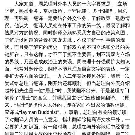
大家知道，周总理对外事人员的十六字要求是：“立场
坚定，熟悉业务，掌握政策，严守纪律”。对于翻译，周总
理一再强调，翻译一定要结合外交业务，了解政策，熟悉情
况。他认为，翻译人员处在外事工作的第一线，最易了解和
熟悉对方的情况。同时翻译必须熟悉我方自己的政策意图，
了解所谈问题的背景和来龙去脉，不仅了解一件事情的现
状，而且要了解它的历史，了解双方的不同立场和分歧的关
键所在，只有这样，才不至于抓不住要害，划不清双方立场
的界线，乃至造成政治上的失误。周总理十分强调扩大知识
面。他常对翻译说，翻译不能只注意语言文字的表达，一定
要扩大各方面的知识。一九六二年某次接见外宾，我第一次
尝试给总理当翻译，刚开始还算顺利，但当总理向外宾介绍
赵朴初
先生是一位“居士”时，我就翻不出来。于是总理专门
解释了“居士”的含义，并嘱我回去研究应该如何翻译。（原
来，“居士”是指僧人以外的，即在家而不出家的佛教信徒，
应译成“
layman Buddhist
”。）事后，总理向有关的领导谈
了对翻译人员的一点意见，指出翻译除提高语文水平外，一
定要扩大知识面。有一段时期，总理在与外宾谈话中经常提
到第二次世界大战的历史经验教训。他常考问翻译，第二次