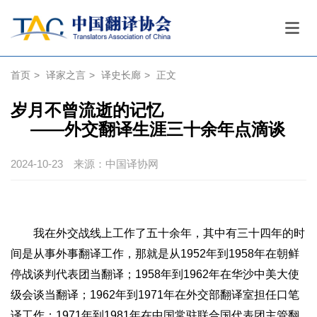
首页
>
译家之言
>
译史长廊
>
正文
岁月不曾流逝的记忆
——外交翻译生涯三十余年点滴谈
2024-10-23
来源：中国译协网
我在外交战线上工作了五十余年，其中有三十四年的时
间是从事外事翻译工作，那就是从
1952
年到
1958
年在朝鲜
停战谈判代表团当翻译；
1958
年到
1962
年在华沙中美大使
级会谈当翻译；
1962
年到
1971
年在外交部翻译室担任口笔
译工作；
1971
年到
1981
年在中国常驻联合国代表团主管翻