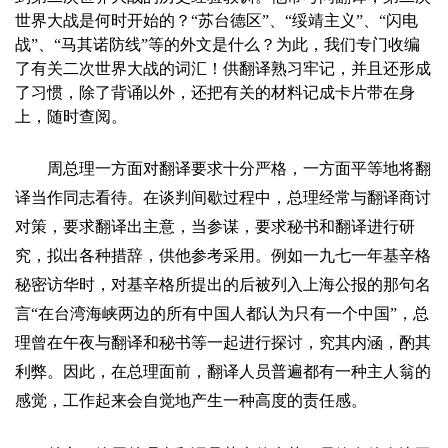
世界大战是何时开始的？“苏台德区”、“绥靖主义”、“闪电
战”、“马其诺防线”等的外文是什么？为此，我们专门收编
了有关二次世界大战的词汇！供翻译熟习牢记，并且还形成
了习惯，除了背诵以外，还把有关的材料记成卡片带在身
上，随时查阅。
周总理一方面对翻译要求十分严格，一方面平等地将翻
译当作同志看待。在谈判间歇过程中，总理经常与翻译商讨
对策，要求翻译出主意，当参谋，要求秘书和翻译进行研
究，拟出各种措辞，供他参考采用。例如一九七一年基辛格
秘密访华时，对基辛格所提出的后被列入上海公报的那句名
言“在台湾海峡两边的所有中国人都认为只有一个中国”，总
理曾在午夜与翻译和秘书等一起进行探讨，究其内涵，酌其
利弊。因此，在总理面前，翻译人员普遍都有一种主人翁的
感觉，工作起来会自觉地产生一种高度的责任感。