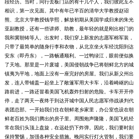
段经历。当时，同行去板门店的有十几个人，我们彼此互不
相识，第一次见面。其中有年已半百的清华大学教授赵诏
熊、北京大学教授钱学熙，解放初期从美国学成归来的朱光
亚副教授，还有一些讲师、助教，最年轻的就是刚出校门的
我和冀朝铸等人。出发时，我们穿上新发的志愿军棉军装，
只带了最简单的随身行李和衣物，从北京坐火车经沈阳到达
安东（即丹东），一路畅通顺利。一过鸭绿江，眼前便似换
了天地。那里是一片废墟，美国侵朝战争已将朝鲜北方的城
镇夷为平地，地面上没有一座完好的房屋。我们从新义州出
发，连人带铺盖一起坐上了敞篷军用大卡车，沿着崎岖的山
路前进，一路还冒着美国飞机轰炸扫射的危险。卡车开开停
停，走了两天一夜终于到达开城中国人民志愿军停战谈判代
表团总部。一开始我们住在朝鲜老乡家里，办公室也设在朝
鲜老百姓为我们腾出的房子里。周围炮声隆隆，美国飞机经
常在我们头顶上盘旋，在远处扔下炸弹。因此，我们要时刻
保持警惕，加强各种安全措施。晚间实行灯火管制，我们要