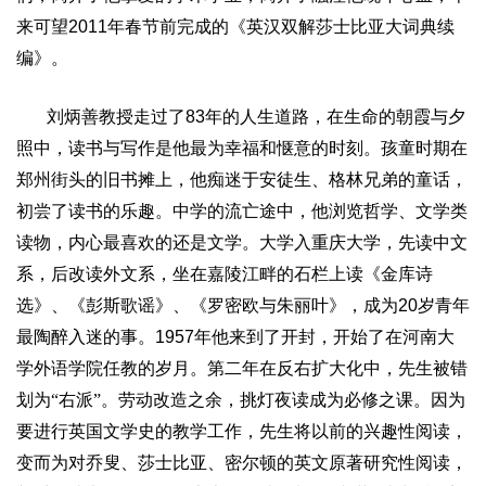
来可望
2011
年春节前完成的《英汉双解莎士比亚大词典续
编》。
刘炳善
教授走过了
83
年的人生道路，在生命的朝霞与夕
照中，读书与写作是他最为幸福和惬意的时刻。孩童时期在
郑州街头的旧书摊上，他痴迷于安徒生、格林兄弟的童话，
初尝了读书的乐趣。中学的流亡途中，他浏览哲学、文学类
读物，内心最喜欢的还是文学。大学入重庆大学，先读中文
系，后改读外文系，坐在嘉陵江畔的石栏上读《金库诗
选》、《彭斯歌谣》、《罗密欧与朱丽叶》，成为
20
岁青年
最陶醉入迷的事。
1957
年他来到了开封，开始了在河南大
学外语学院任教的岁月。第二年在反右扩大化中，先生被错
划为“右派”。劳动改造之余，挑灯夜读成为必修之课。因为
要进行英国文学史的教学工作，先生将以前的兴趣性阅读，
变而为对乔叟、莎士比亚、密尔顿的英文原著研究性阅读，