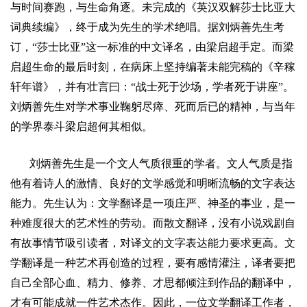
与时间赛跑，与生命角逐。未完成的《英汉双解莎士比亚大
词典续编》，终
于成为
先生的学术绝唱。据
刘炳善
先生考
订，“莎士比亚”这一标准的中文译名，由梁启超手定。而梁
启超生命的最后时刻，在病床上坚持编著未能完稿的《辛稼
轩年谱》，并有壮言曰：“战士死于沙场，学者死于讲座”。
刘炳善
先生对学术事业鞠躬尽瘁、死而后已的精神，与当年
的学界泰斗梁启超何其相似。
刘炳善
先生是一个文人气质很重的学者。文人气质是指
他有着诗人的激情、良好的文学感觉和明晰流畅的文字表达
能力。先生认为：文学翻译是一项庄严、神圣的事业，是一
种难度很大的艺术性的劳动。而散文翻译，没有小说戏剧自
有故事情节吸引读者，对译文的文字表达能力要求更高。文
学翻译是一种艺术再创造的过程，要有感情灌注，译者要把
自己全部心血、精力、修养、才思都倾注到作品的翻译中，
才有可能成就一件艺术杰作。因此，一位文学翻译工作者，