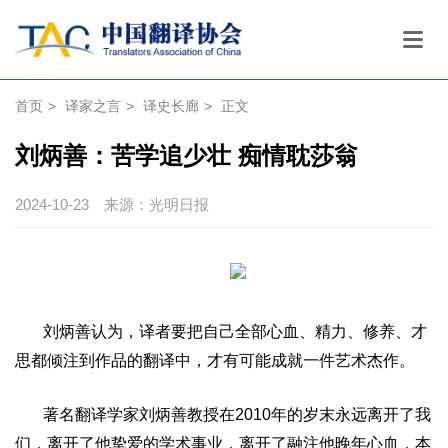
首页
>
译家之言
>
译史长廊
>
正文
刘炳善：苦学追少壮 痴情耽莎翁
2024-10-23
来源：光明日报
刘炳善认为，译者要把自己全部心血、精力、修养、才
思都倾注到作品的翻译中，才有可能成就一件艺术杰作。
著名翻译学家
刘炳善
教授在
2010
年的岁末永远离开了我
们，离开了他挚爱的学术事业，离开了融注他晚年心血，本