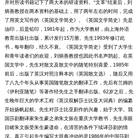
并对所读书籍记下了两大本的研读资料。“文革”结束后，
刘
炳善
教授在两本资料的基础上，用了两年左右的时间，完成
了用英文写作的《英国文学简史》。《英国文学简史》先是
油印，后是铅印，
1981
年起，作为大学教材，由上海外语
教育出版社出版，累计发行
15
万册。先生
1993
年修订此
书，每年翻印，经久不衰。《英国文学简史》受到了大学生
和青年读者们的欢迎，
刘炳善
教授也因此书名声鹊起。在英
国文学中，先生对散文及散文中的随笔特别喜爱，
1985
年
前后，出版了英汉对照注释本的《英国散文选》，随后又用
了八九个年头从事英国随笔散文的翻译工作，先后有兰姆的
《伊利亚随笔》等著作经先生之手翻译出版。
62
岁之后，先
生晚年巨大的学术工程《英汉双解莎士比亚大词典》的编纂
开始扬帆起航。先生对莎士比亚剧作的兴趣，始于大学。我
国莎剧翻译家朱生豪之弟朱文振在重庆大学教书，先生亲眼
目睹朱文振受朱生豪遗命，在清苦的条件下续译莎剧的情
况。真正引起先生编写大辞典冲动的是
1986
年的中国莎剧