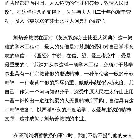
的著译都是向祖国、人民递交的作业和答卷，敬请人民批
改”。在这样信念的支撑下，先生与夫人用二十年的艰辛劳
动，投入《英汉双解莎士比亚大词典》的编写。
刘炳善
教授在面对《英汉双解莎士比亚大词典》这一繁
难的学术工程时，最大的凭借是对莎剧的爱和对自己学术意
志的坚信：“《圣经》中说，在信、望、爱三者之中，爱是
最重要的”。“我深知从事这样一项学术工程，必须对于莎学
事业具有一种宗教徒似的虔诚精神，一种革命者一般的奉献
精神，一种老黄牛似的忍辱负重、默默奉献的劳动态度。我
自己，作为一个河南知识分子，深受中原人民在太行山上用
一凿一钎挖出一道红旗渠的大无畏精神所熏陶，自信具有这
种精神准备”。以严谨朴实的态度治学，以爱与虔诚的精神
支撑，这才成就了
刘炳善
教授的事业。
在谈到
刘炳善
教授的事业时，我们不能不提到他的夫人