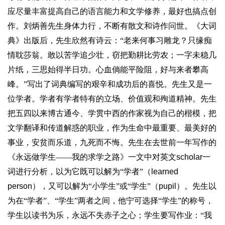
应尽量丰富提高自己的语言能力和文学修养，最好也搞点创
作。
刘炳善
先生身体力行，不断有散文和诗作问世。《大词
典》出版后，先生欣然有诗云：“老来何事习雕龙？只缘痴
情耽莎翁。敢以苦学追少壮，窃把勤耕比劳农；一字未稳几
片纸，三思始得半日功。心血倘能平险阻，好与来者攀高
峰。”写出了词典编写的艰辛和成功后的喜悦。先生又是一
位学者。学者有学者特有的立场、价值观和殉道精神。先生
把五四以来博古通今、学贯中西的作家视为自己的楷模，把
文学翻译和传道解惑的职业，作为生命中最重要、最美好的
事业，安贫而乐道，九死而不悔。先生在去世前一年写作的
《永远做学生——我的求学之路》一文中对英文
scholar
一
词进行分析，以为它既可以解为“学者”（
learned
person
），又可以解为“小学生”或“学生”（
pupil
）。先生以
为在“学者”、“学生”两者之间，他宁可选择“学生”的称号，
学生以读书为乐，永远不失赤子之心；学生要写作业：“我