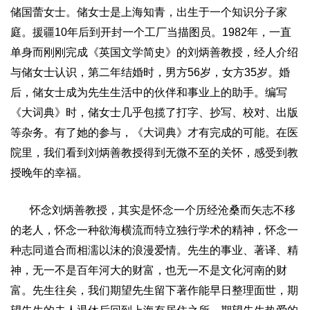
储国蕾
女士。
储
女士是上海知青，出生于一个知识分子家
庭。援疆
10
年后到开封一个工厂当描图员。
1982
年，一直
单身而刚刚完成《英国文学简史》的
刘炳善
教授，经人介绍
与
储
女士认识，第二年结婚时，男方
56
岁，女方
35
岁。婚
后，
储
女士
成为
先生生活中的伙伴和事业上的助手。编写
《大词典》时，
储
女士几乎包揽了打字、抄写、校对、出版
等杂务。有了她的参与，《大词典》才有完成的可能。在医
院里，我们看到
刘炳善
教授得到无微不至的关怀，感受到教
授晚年的幸福。
怀念
刘炳善
教授，其实是怀念一个历经沧桑而矢志不移
的老人，怀念一种欲海横流而特立独行学术的精神，怀念一
种志同道合而相濡以沫的浪漫爱情。先生的事业、著译、精
神，无一不是百年河大的财富，也无一不是文化河南的财
富。先生往矣，我们期望先生留下著作能早日整理面世，期