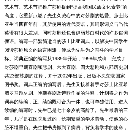
艺术节。艺术节把推广莎剧提到“提高我国民族文化素养”的
高度，它重新点燃了先生久藏心中的对莎剧的热爱。莎士比
亚生当四百年前，其所使用的近代英语，其词形词义与当代
英语有很大差别。同时莎剧还包含伊丽莎白时代的许多俗词
俚语。编写一部繁简适当的莎士比亚词典，以解决中国学生
阅读莎剧原文的语言困难，便
成为
先生为之奋斗的学术目
标。词典正编的编写从
1989
年开始，
1998
年成稿，完成了
对莎剧早期喜剧和悲剧、六大喜剧、四大悲剧和八部历史剧
共
23
部莎剧的注释，并于
2002
年出版，出版不久荣获国家
图书奖。词典正编的编写后，先生又接着着手对莎士比亚希
腊罗马题材剧、晚期喜剧及诗歌作品的注释，计划将之作为
词典的续编，正、续编既可合为一体，也可单独使用。进入
续编的编写时，先生已是七十余岁的高龄了。先生最后的三
年，几乎是在医院度过的，长期繁重的学术劳动，使他的心
脏不堪重负。先生把书房搬到了病房，背负着学术的使命，