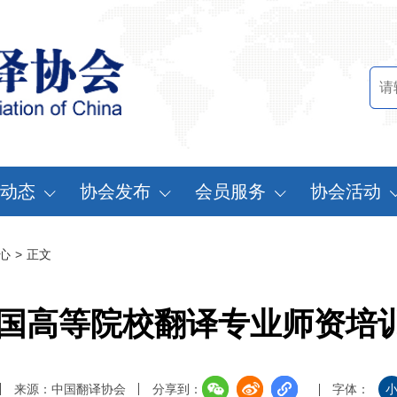
动态
协会发布
会员服务
协会活动
讯中心
行业标准
会员办法
中国翻译协会年
心
>
正文
知公告
行业报告
申请会员
中译外研讨会
员动态
认证服务
缴费说明
亚太翻译论坛
年全国高等院校翻译专业师资培
实习基地认证
注册须知
协会表彰
翻译中国·拥抱
来源：中国翻译协会
分享到：
字体：