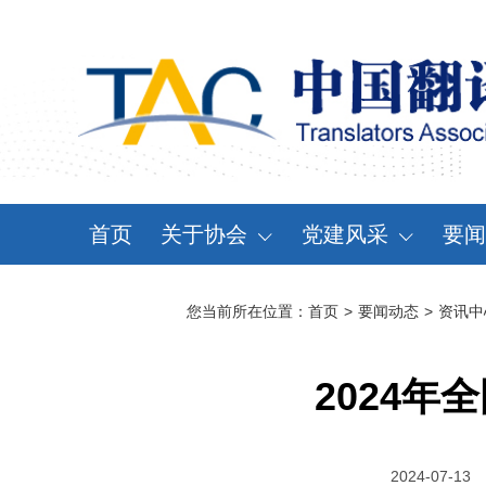
首页
关于协会
党建风采
要闻
协会概况
党建动态
资
您当前所在位置：
首页
>
要闻动态
>
资讯中
领导机构
党章党规
通
分支机构
学习天地
会
2024
协会规章
大事记
2024-07-13