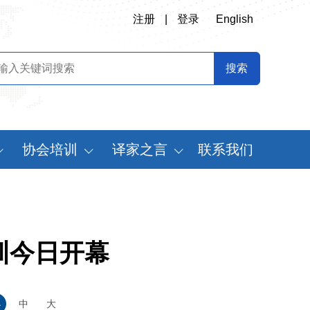
注册
|
登录
English
协会培训
译家之言
联系我们
会
翻译专业师资培训
书刊推荐
定制化翻译培训
译史长廊
《中国翻译》摘要
训今日开幕
中国翻译年鉴
世
小
中
大