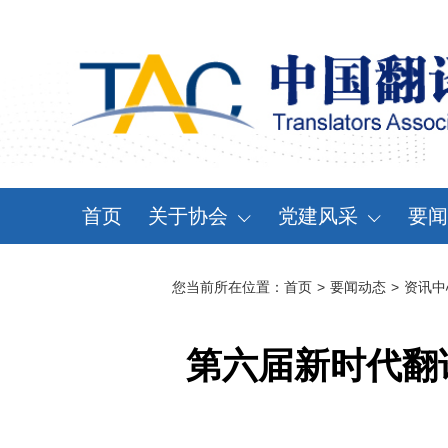
首页
关于协会
党建风采
要闻
协会概况
党建动态
资
您当前所在位置：
首页
>
要闻动态
>
资讯中
领导机构
党章党规
通
分支机构
学习天地
会
第六届新时代翻
协会规章
大事记