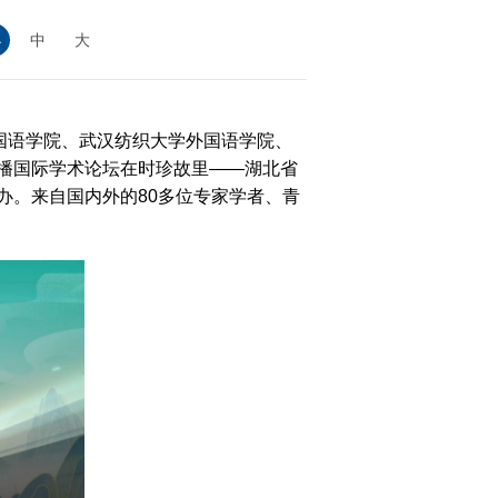
小
中
大
国语学院、武汉纺织大学外国语学院、
大
播国际学术论坛在时珍故里——湖北省
办。来自国内外的80多位专家学者、青
赛