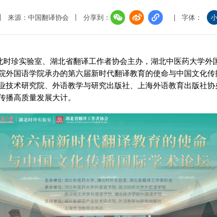
界
来源：中国翻译协会
分享到：
字体：
译讲堂
全国口译大赛
湖北时珍实验室、湖北省翻译工作者协会主办，湖北中医药大学外
韩素音国际翻译
院外国语学院承办的第六届新时代翻译教育的使命与中国文化传
赛
业技术研究院、外语教学与研究出版社、上海外语教育出版社协
全国翻译技术大
传播高质量发展大计。