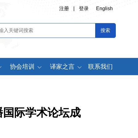
注册
|
登录
English
协会培训
译家之言
联系我们
会
翻译专业师资培训
书刊推荐
定制化翻译培训
译史长廊
《中国翻译》摘要
播国际学术论坛成
中国翻译年鉴
世