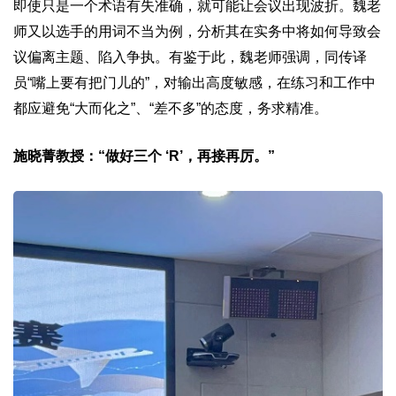
即使只是一个术语有失准确，就可能让会议出现波折。魏老
师又以选手的用词不当为例，分析其在实务中将如何导致会
议偏离主题、陷入争执。有鉴于此，魏老师强调，同传译
员“嘴上要有把门儿的”，对输出高度敏感，在练习和工作中
都应避免“大而化之”、“差不多”的态度，务求精准。
施晓菁教授：“做好三个 ‘R’，再接再厉。”