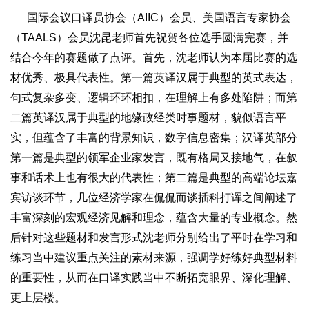
国际会议口译员协会（AIIC）会员、美国语言专家协会
（TAALS）会员沈昆老师首先祝贺各位选手圆满完赛，并
结合今年的赛题做了点评。首先，沈老师认为本届比赛的选
材优秀、极具代表性。第一篇英译汉属于典型的英式表达，
句式复杂多变、逻辑环环相扣，在理解上有多处陷阱；而第
二篇英译汉属于典型的地缘政经类时事题材，貌似语言平
实，但蕴含了丰富的背景知识，数字信息密集；汉译英部分
第一篇是典型的领军企业家发言，既有格局又接地气，在叙
事和话术上也有很大的代表性；第二篇是典型的高端论坛嘉
宾访谈环节，几位经济学家在侃侃而谈插科打诨之间阐述了
丰富深刻的宏观经济见解和理念，蕴含大量的专业概念。然
后针对这些题材和发言形式沈老师分别给出了平时在学习和
练习当中建议重点关注的素材来源，强调学好练好典型材料
的重要性，从而在口译实践当中不断拓宽眼界、深化理解、
更上层楼。