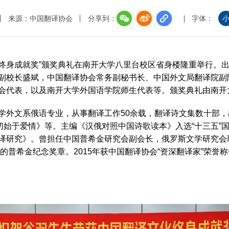
界
来源：中国翻译协会
分享到：
字体：
译讲堂
全国口译大赛
文化终身成就奖”颁奖典礼在南开大学八里台校区省身楼隆重举行。
韩素音国际翻译
副校长盛斌，中国翻译协会常务副秘书长、中国外文局翻译院副
赛
会代表，以及南开大学外国语学院师生代表等。颁奖典礼由南开
全国翻译技术大
学外文系俄语专业，从事翻译工作50余载，翻译诗文集数十部
切始于爱情》等。主编《汉俄对照中国诗歌读本》入选“十三五”
译研究》。曾担任中国普希金研究会副会长，俄罗斯文学研究会
的普希金纪念奖章。2015年获中国翻译协会“资深翻译家”荣誉称