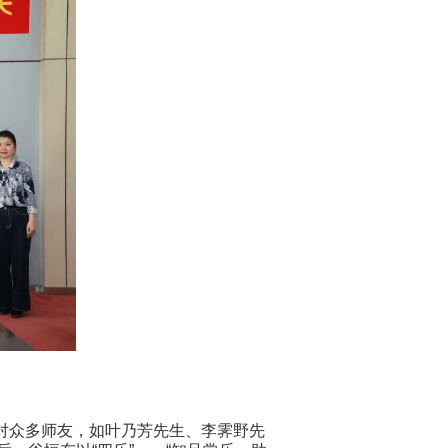
对众多师友，如叶乃芳先生、李霁野先