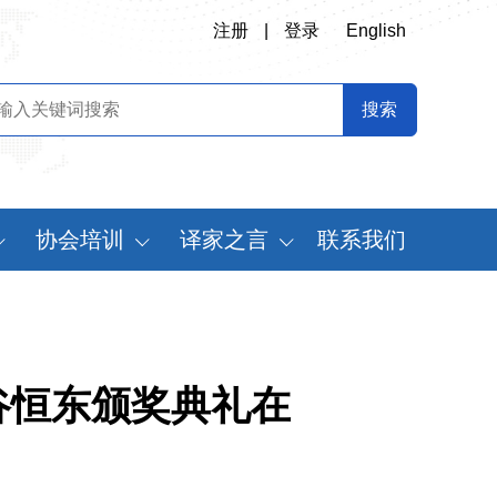
注册
|
登录
English
协会培训
译家之言
联系我们
会
翻译专业师资培训
书刊推荐
定制化翻译培训
译史长廊
《中国翻译》摘要
谷恒东颁奖典礼在
中国翻译年鉴
世