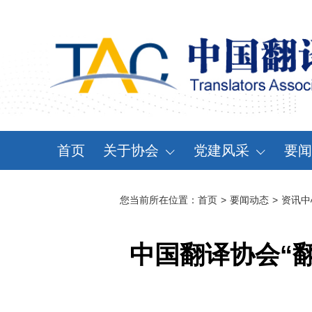
首页
关于协会
党建风采
要闻
协会概况
党建动态
资
您当前所在位置：
首页
>
要闻动态
>
资讯中
领导机构
党章党规
通
分支机构
学习天地
会
中国翻译协会“
协会规章
大事记