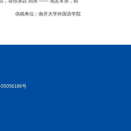
，谷恒东以“四乐”——“知足常乐，助
供稿单位：南开大学外国语学院
05056186号