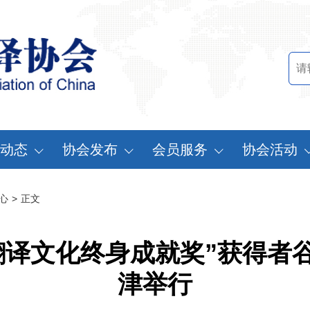
动态
协会发布
会员服务
协会活动
讯中心
行业标准
会员办法
中国翻译协会年
心
>
正文
知公告
行业报告
申请会员
中译外研讨会
员动态
认证服务
缴费说明
亚太翻译论坛
翻译文化终身成就奖”获得者
实习基地认证
注册须知
协会表彰
津举行
翻译中国·拥抱