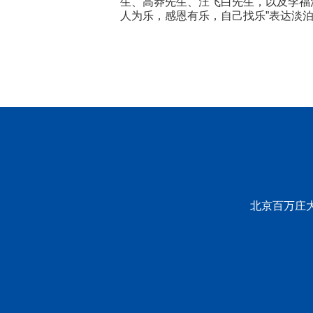
生、高莽先生、汪飞白先生，以及李福
人为乐，感恩有乐，自己找乐”表达淡
北京百万庄大街2