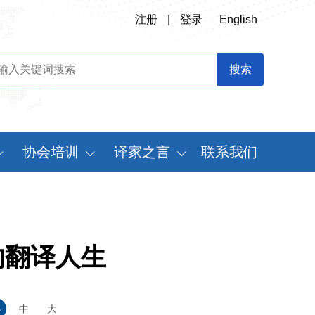
注册
|
登录
English
协会培训
译家之言
联系我们
会
翻译专业师资培训
书刊推荐
定制化翻译培训
译史长廊
《中国翻译》摘要
的翻译人生
中国翻译年鉴
世
小
中
大