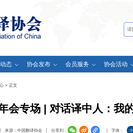
动态
协会发布
会员服务
协会活动
讯中心
行业标准
会员办法
中国翻译协会年
心
>
正文
知公告
行业报告
申请会员
中译外研讨会
员动态
认证服务
缴费说明
亚太翻译论坛
”年会专场 | 对话译中人：我
实习基地认证
注册须知
协会表彰
翻译中国·拥抱
来源：中国翻译协会
分享到：
字体：