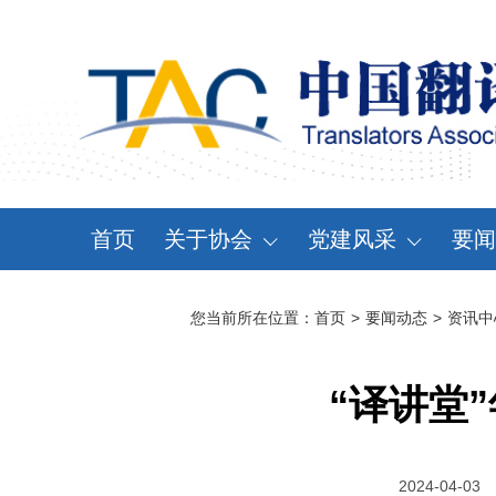
首页
关于协会
党建风采
要闻
协会概况
党建动态
资
您当前所在位置：
首页
>
要闻动态
>
资讯中
领导机构
党章党规
通
分支机构
学习天地
会
“译讲堂
协会规章
大事记
2024-04-03