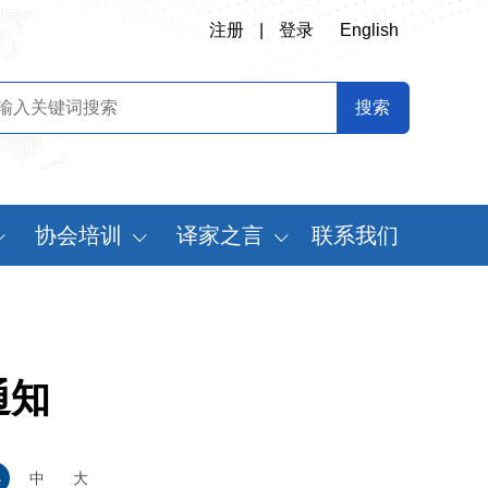
注册
|
登录
English
协会培训
译家之言
联系我们
会
翻译专业师资培训
书刊推荐
定制化翻译培训
译史长廊
《中国翻译》摘要
通知
中国翻译年鉴
世
小
中
大