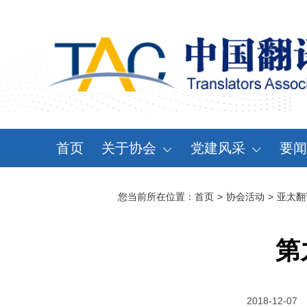
首页
关于协会
党建风采
要闻
协会概况
党建动态
资
您当前所在位置：
首页
>
协会活动
>
亚太翻
领导机构
党章党规
通
分支机构
学习天地
会
第
协会规章
大事记
2018-12-07