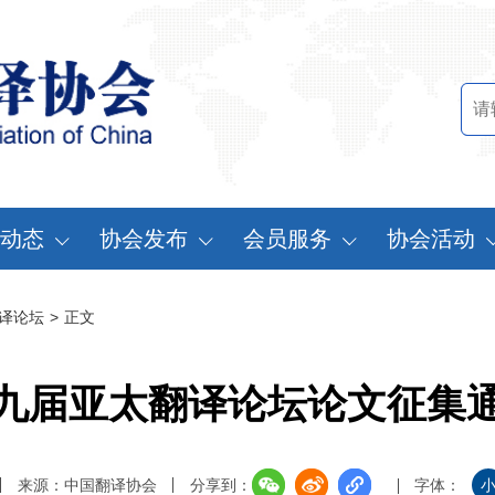
动态
协会发布
会员服务
协会活动
讯中心
行业标准
会员办法
中国翻译协会年
译论坛
>
正文
知公告
行业报告
申请会员
中译外研讨会
员动态
认证服务
缴费说明
亚太翻译论坛
九届亚太翻译论坛论文征集
实习基地认证
注册须知
协会表彰
翻译中国·拥抱
来源：中国翻译协会
分享到：
字体：