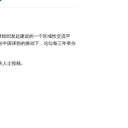
译组织发起建设的一个区域性交流平
大
后在中国译协的推动下，论坛每三年举办
赛
相关人士投稿。