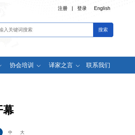
注册
|
登录
English
协会培训
译家之言
联系我们
会
翻译专业师资培训
书刊推荐
定制化翻译培训
译史长廊
《中国翻译》摘要
开幕
中国翻译年鉴
世
小
中
大