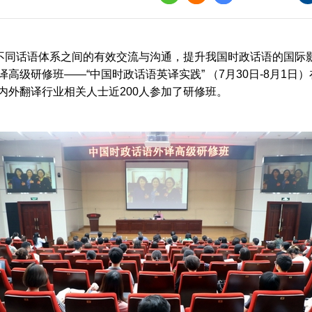
界
译讲堂
、不同话语体系之间的有效交流与沟通，提升我国时政话语的国际
全国口译大赛
高级研修班——“中国时政话语英译实践” （7月30日-8月1
内外翻译行业相关人士近200人参加了研修班。
韩素音国际翻译
赛
全国翻译技术大