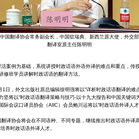
中国翻译协会常务副会长，中国驻瑞典、新西兰原大使，外交部
翻译室原主任陈明明
鲜活案例为基础，系统讲授时政话语外语外译的难点和重点，传
研修班学员讲解时政话语的翻译方法。
月1日，外文出版社原总编辑徐明强将以“详析时政话语翻译的难
力坚将以“时政话语翻译策略与技巧-以十九大报告和中国关键词
际会议口译员协会（AIIC）会员鲍川运将以“时政话语外译人
译协会将会在不同语种、不同专题，继续推出时政话语外译高
业培养时政话语外译人才。