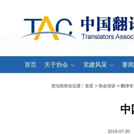
首页
关于协会
党建风采
要闻
协会概况
党建动态
资
您当前所在位置：
首页
>
协会培训
>
翻译专
领导机构
党章党规
通
分支机构
学习天地
会
中
协会规章
大事记
2018-07-30