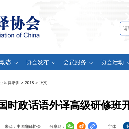
动态
协会发布
会员服务
协会活动
讯中心
行业标准
会员办法
中国翻译协会年
业师资培训
>
2018
>
正文
知公告
行业报告
申请会员
中译外研讨会
员动态
认证服务
缴费说明
亚太翻译论坛
国时政话语外译高级研修班
实习基地认证
注册须知
协会表彰
翻译中国·拥抱
来源：中国翻译协会
分享到：
字体：