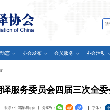
动态
协会发布
会员服务
协会活动
讯中心
行业标准
会员办法
中国翻译协会年
文
知公告
行业报告
申请会员
中译外研讨会
员动态
认证服务
缴费说明
亚太翻译论坛
翻译服务委员会四届三次全委
实习基地认证
注册须知
协会表彰
翻译中国·拥抱
来源：中国翻译协会
分享到：
字体：