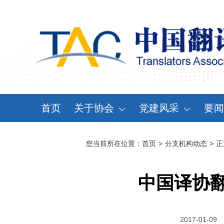
首页
关于协会
党建风采
要闻
协会概况
党建动态
资
您当前所在位置：
首页
>
分支机构动态
>
正
领导机构
党章党规
通
分支机构
学习天地
会
中国译协
协会规章
大事记
2017-01-09