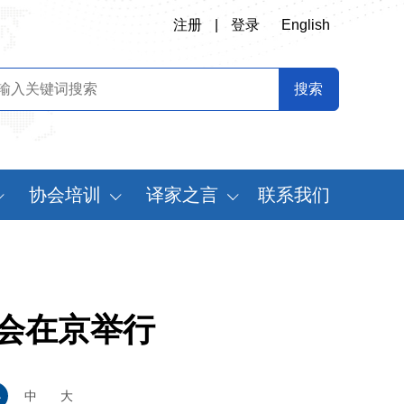
注册
|
登录
English
协会培训
译家之言
联系我们
会
翻译专业师资培训
书刊推荐
定制化翻译培训
译史长廊
《中国翻译》摘要
会在京举行
中国翻译年鉴
世
小
中
大