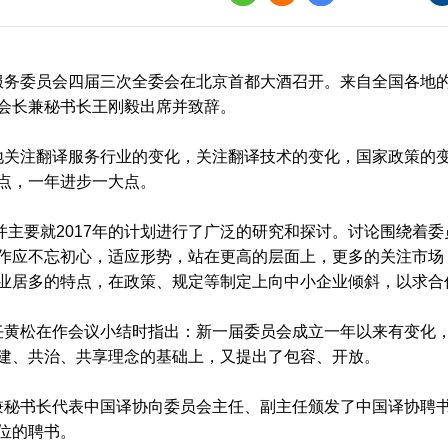
界
译讲堂
翻译服务委员会四届三次全委会在北京首都大酒召开。来自全国各地的
全国口译大赛
会长兼秘书长王刚毅出席并致辞。
韩素音国际翻译
赛
关注翻译服务行业的变化，关注翻译技术的变化，国家政策的变
点，一年进步一大点。
全国翻译技术大
并主要就2017年的计划进行了广泛的研究和探讨。讨论围绕着
作应不忘初心，适应形势，站在更高的层面上，更多的关注市场
业居多的特点，在政策、规定等制定上向中小企业倾斜，以求合
黄松在作会议小结时指出：新一届委员会成立一年以来有变化，
建、共治、共享理念的基础上，又提出了包容、开放。
秘书长代表中国译协向委员会主任、副主任颁发了中国译协聘书
位的聘书。