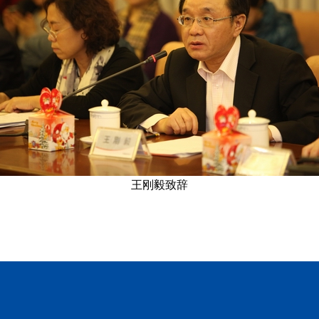
王刚毅致辞