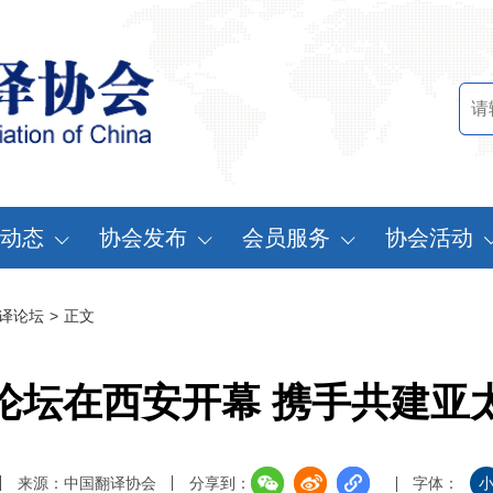
动态
协会发布
会员服务
协会活动
讯中心
行业标准
会员办法
中国翻译协会年
译论坛
>
正文
知公告
行业报告
申请会员
中译外研讨会
员动态
认证服务
缴费说明
亚太翻译论坛
论坛在西安开幕 携手共建亚
实习基地认证
注册须知
协会表彰
翻译中国·拥抱
来源：中国翻译协会
分享到：
字体：