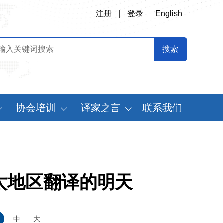
注册
|
登录
English
协会培训
译家之言
联系我们
会
翻译专业师资培训
书刊推荐
定制化翻译培训
译史长廊
《中国翻译》摘要
太地区翻译的明天
中国翻译年鉴
世
小
中
大