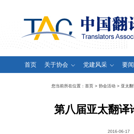
首页
关于协会
党建风采
要闻
协会概况
党建动态
资
您当前所在位置：
首页
>
协会活动
>
亚太翻
领导机构
党章党规
通
分支机构
学习天地
会
第八届亚太翻译
协会规章
大事记
2016-06-17