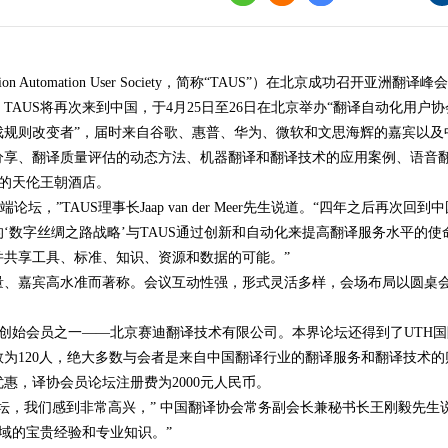
界
译讲堂
utomation User Society，简称“TAUS”）在北京成功召开亚洲翻译峰会（TAU
全国口译大赛
S将再次来到中国，于4月25日至26日在北京举办“翻译自动化用户协会高端论坛”
韩素音国际翻译
游戏规则改变者”，届时来自谷歌、惠普、华为、微软和文思海辉的嘉宾以
赛
分享、翻译质量评估的动态方法、机器翻译和翻译技术的应用案例、语音
井的天伦王朝酒店。
全国翻译技术大
，”TAUS理事长Jaap van der Meer先生说道。“四年之后再
‘数字丝绸之路战略’与TAUS通过创新和自动化来提高翻译服务水平的
并共享工具、标准、知识、资源和数据的可能。”
量、嘉宾高水准而著称。会议互动性强，形式灵活多样，会场布局以圆桌
创始会员之一——北京赛迪翻译技术有限公司。本界论坛还得到了UTH国际
为120人，绝大多数与会者是来自中国翻译行业的翻译服务和翻译技术
惠，译协会员论坛注册费为2000元人民币。
坛，我们感到非常高兴，” 中国翻译协会常务副会长兼秘书长王刚毅先生说
领域的宝贵经验和专业知识。”