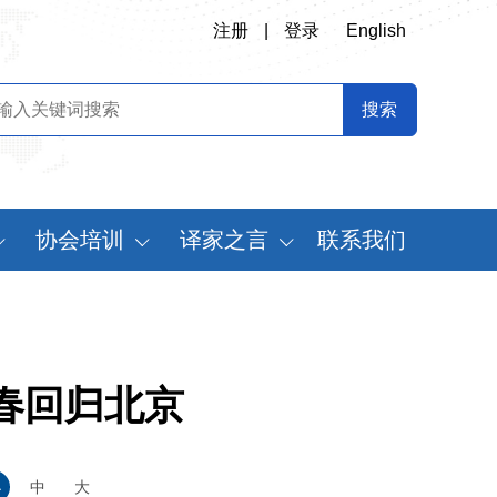
注册
|
登录
English
协会培训
译家之言
联系我们
会
翻译专业师资培训
书刊推荐
定制化翻译培训
译史长廊
《中国翻译》摘要
春回归北京
中国翻译年鉴
世
小
中
大