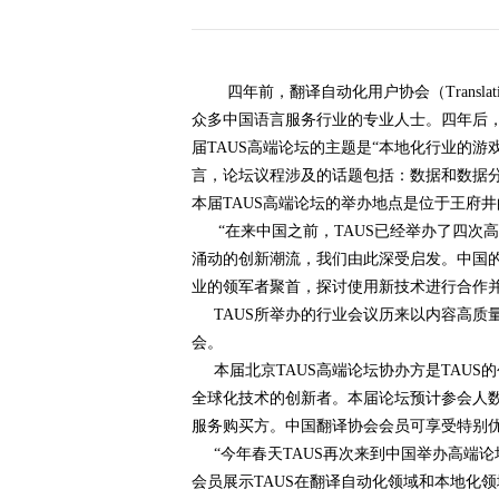
历届会员代表大会
（理事会）材料汇
编
四年前，翻译自动化用户协会（Translation A
众多中国语言服务行业的专业人士。四年后，TAU
届TAUS高端论坛的主题是“本地化行业的
言，论坛议程涉及的话题包括：数据和数据
本届TAUS高端论坛的举办地点是位于王府
“在来中国之前，TAUS已经举办了四次高端论坛
涌动的创新潮流，我们由此深受启发。中国的
业的领军者聚首，探讨使用新技术进行合作
TAUS所举办的行业会议历来以内容高质
会。
本届北京TAUS高端论坛协办方是TAUS的
全球化技术的创新者。本届论坛预计参会人数
服务购买方。中国翻译协会会员可享受特别优
“今年春天TAUS再次来到中国举办高端论
会员展示TAUS在翻译自动化领域和本地化