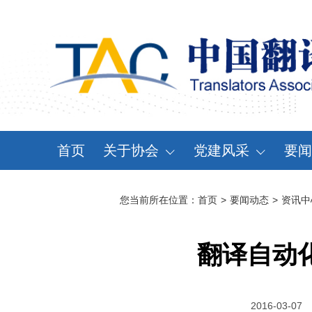
首页
关于协会
党建风采
要闻
协会概况
党建动态
资
您当前所在位置：
首页
>
要闻动态
>
资讯中
领导机构
党章党规
通
分支机构
学习天地
会
翻译自动
协会规章
大事记
2016-03-07