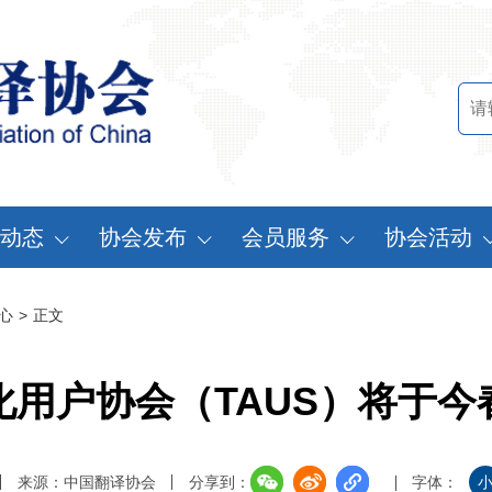
动态
协会发布
会员服务
协会活动
讯中心
行业标准
会员办法
中国翻译协会年
心
>
正文
知公告
行业报告
申请会员
中译外研讨会
员动态
认证服务
缴费说明
亚太翻译论坛
化用户协会（TAUS）将于今
实习基地认证
注册须知
协会表彰
翻译中国·拥抱
来源：中国翻译协会
分享到：
字体：