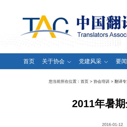
首页
关于协会
党建风采
要闻
协会概况
党建动态
资
您当前所在位置：
首页
>
协会培训
>
翻译专
领导机构
党章党规
通
分支机构
学习天地
会
2011年
协会规章
大事记
2016-01-12