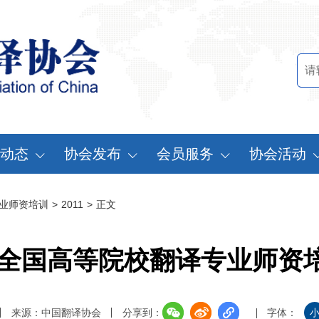
动态
协会发布
会员服务
协会活动
讯中心
行业标准
会员办法
中国翻译协会年
业师资培训
>
2011
>
正文
知公告
行业报告
申请会员
中译外研讨会
员动态
认证服务
缴费说明
亚太翻译论坛
暑期全国高等院校翻译专业师资
实习基地认证
注册须知
协会表彰
翻译中国·拥抱
来源：中国翻译协会
分享到：
字体：