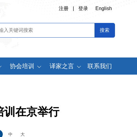
注册
|
登录
English
协会培训
译家之言
联系我们
会
翻译专业师资培训
书刊推荐
定制化翻译培训
译史长廊
《中国翻译》摘要
培训在京举行
中国翻译年鉴
世
小
中
大