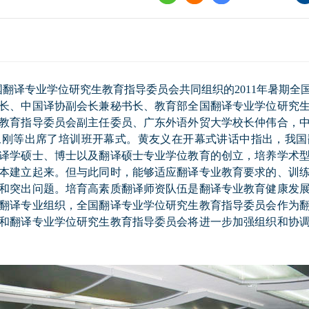
界
译讲堂
全国口译大赛
国翻译专业学位研究生教育指导委员会共同组织的
2011
年暑期全
韩素音国际翻译
长、中国译协副会长兼秘书长、教育部全国翻译专业学位研究
赛
教育指导委员会副主任委员、广东外语外贸大学校长仲伟合，
全国翻译技术大
永刚等出席了培训班开幕式。黄友义在开幕式讲话中指出，
我国
译学硕士、博士以及翻译硕士专业学位教育的创立，培养学术
本建立起来。但与此同时，能够适应翻译专业教育要求的、训
和突出问题。培育高素质翻译师资队伍是翻译专业教育健康发
翻译专业组织，全国翻译专业学位研究生教育指导委员会作为
和翻译专业学位研究生教育指导委员会将进一步加强组织和协